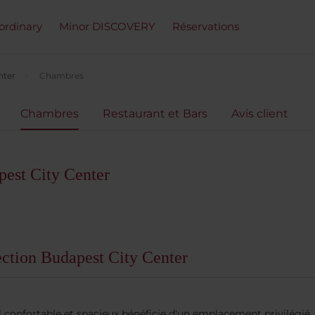
ordinary
Minor DISCOVERY
Réservations
nter
Chambres
Chambres
Restaurant et Bars
Avis client
est City Center
ction Budapest City Center
el confortable et spacieux bénéficie d'un emplacement privilégié,