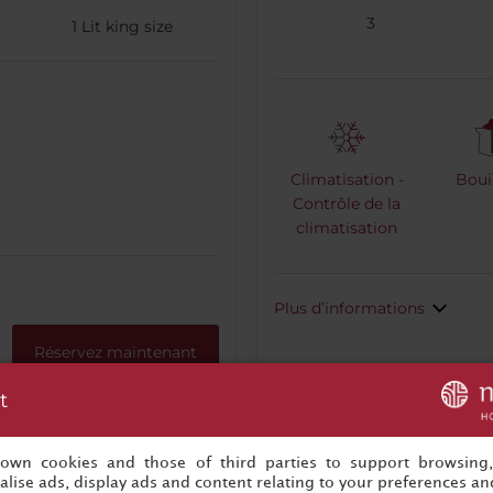
3
1
Lit king size
Climatisation -
Bouil
Contrôle de la
climatisation
Plus d’informations
Réservez maintenant
t
s own cookies and those of third parties to support browsing
lise ads, display ads and content relating to your preferences and