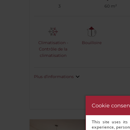
3
60 m²
Climatisation -
Bouilloire
Contrôle de la
climatisation
Plus d’informations
Cookie consen
This site uses it
experience, persona