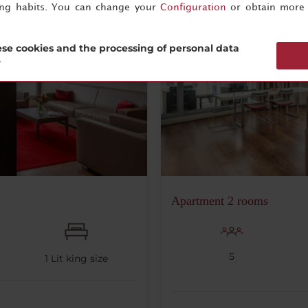
ing habits. You can change your
Configuration
or obtain more 
se cookies and the processing of personal data
?
Apartment 2 rooms
5
1
Lit king size