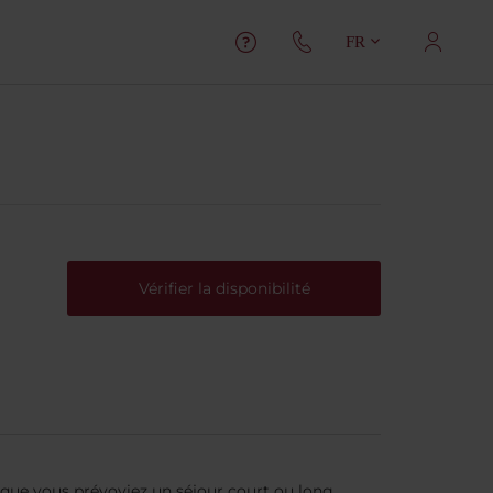
FR
Vérifier la disponibilité
 que vous prévoyiez un séjour court ou long.