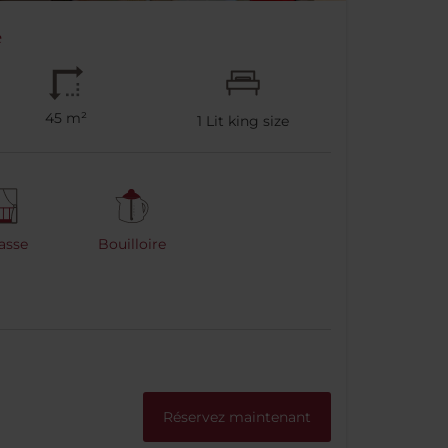
e
45 m²
1
Lit king size
asse
Bouilloire
Réservez maintenant