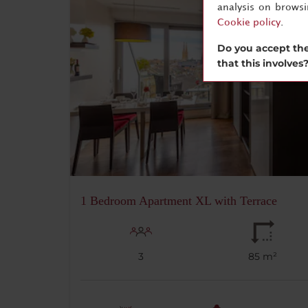
analysis on brows
Cookie policy
.
Do you accept the
that this involves
1 Bedroom Apartment XL with Terrace
3
85 m²