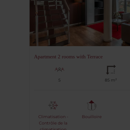
Apartment 2 rooms with Terrace
5
85 m²
Climatisation -
Bouilloire
Contrôle de la
climatisation