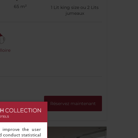
65 m²
1
Lit king size ou
2
Lits
jumeaux
loire
Réservez maintenant
, improve the user
 conduct statistical