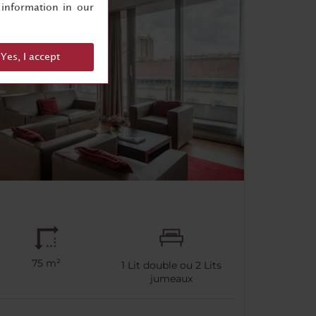
information in our
Yes, I accept
75 m²
1
Lit double ou
2
Lits
jumeaux