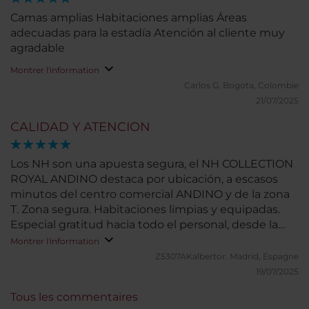
Camas amplias Habitaciones amplias Áreas
adecuadas para la estadía Atención al cliente muy
agradable
Montrer l'information
Carlos G.
Bogota, Colombie
21/07/2025
CALIDAD Y ATENCION
Los NH son una apuesta segura, el NH COLLECTION
ROYAL ANDINO destaca por ubicación, a escasos
minutos del centro comercial ANDINO y de la zona
T. Zona segura. Habitaciones limpias y equipadas.
Especial gratitud hacia todo el personal, desde la
recepción hasta la cocina y el personal que atiende
Montrer l'information
en el desayuno, almuerzo y cena. Mos hicieron
Z5307AKalbertor.
Madrid, Espagne
sentir como en casa. Nuestro hotel de referencia en
19/07/2025
Bogotá sin dudarlo.
Tous les commentaires