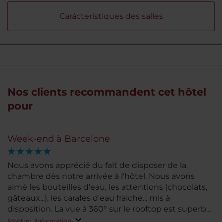
Carácteristiques des salles
Nos clients recommandent cet hôtel
pour
Week-end à Barcelone
Nous avons apprécié du fait de disposer de la
chambre dès notre arrivée à l'hôtel. Nous avons
aimé les bouteilles d'eau, les attentions (chocolats,
gâteaux...), les carafes d'eau fraiche... mis à
disposition. La vue à 360° sur le rooftop est superbe.
Les équipements de la chambre sont qualitatifs et
Montrer l'information