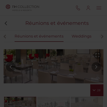
Réunions et événements
res
Réunions et événements
Weddings
Res
28