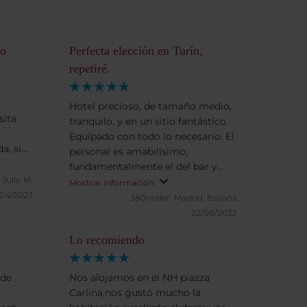
jo
Perfecta elección en Turín,
repetiré.
Hotel precioso, de tamaño medio,
sita
tranquilo, y en un sitio fantástico.
Equipado con todo lo necesario. El
a, sin
personal es amabilísimo,
fecta,
fundamentalmente el del bar y
Muy
Julio M.
restauración, te hacen sentir en
Mostrar información
/04/2023
casa. Enhorabuena!
380maler.
Madrid, España
los
22/08/2022
Lo recomiendo
 de
Nos alojamos en el NH piazza
Carlina,nos gustó mucho la