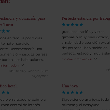
dan:
estancia y ubicación para
Perfecta estancia por traba
r Turín
gran localización y vistas,
gimnasio muy bien dotado,
mos en familia por 7 días.
amabilidad y atención exqui
te hotel, servicio,
del personal, habitación en
rante. Recomendaría una
perfecto estado y muy aislad
ión en 3 ó 4 piso. La terraza
ruido y con temperatura per
Mostrar información
 bonita. Las habitaciones
que te permite descansar. 
celentes. Ubicación ideal
 información
bien el desayuno también.
19
o es un sitio ruidoso y
klauskinsky.
Ginebra, Suiza
Excelente estancia en todos 
mente puedes llegar a la vía
09/08/2023
sentidos
las plazas principales sin
ico hotel.
Una joya
ma. Una joya de hotel en
acita donde hay buenos
para comer justo al frente
uy bien situado, próximo a
Sigue siendo una joya, todo
tel. Muy recomendado!
 zona central de interés
primera y el desayuno