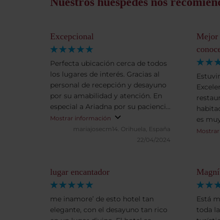
Nuestros huéspedes nos recomien
Excepcional
Mejor 
conoce
Perfecta ubicación cerca de todos
los lugares de interés. Gracias al
Estuvi
personal de recepción y desayuno
Excelen
por su amabilidad y atención. En
restau
especial a Ariadna por su paciencia
habitac
y sus capuchinos tan deliciosos.
Mostrar información
es muy
mariajosecm14.
Orihuela, España
son ex
Mostrar
22/04/2024
pues n
ràpida
Po o a 
lugar encantador
Magníf
proble
una pl
sitios 
me inamore’ de esto hotel tan
Está m
del ho
elegante, con el desayuno tan rico
toda la