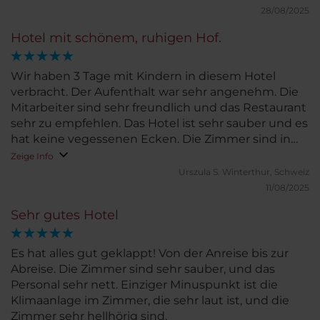
28/08/2025
Hotel mit schönem, ruhigen Hof.
Wir haben 3 Tage mit Kindern in diesem Hotel
verbracht. Der Aufenthalt war sehr angenehm. Die
Mitarbeiter sind sehr freundlich und das Restaurant
sehr zu empfehlen. Das Hotel ist sehr sauber und es
hat keine vegessenen Ecken. Die Zimmer sind in
sehr hohen Räumen und wirken so sehr grosszügig.
Zeige Info
Einen kleinen Abstrich gibts für das Badezimmer:
Urszula S.
Winterthur, Schweiz
Die Badewanne hat einen sehr breiten Rand, auf
11/08/2025
welchem Wasser liegen bleibt und ist nicht für alle
Sehr gutes Hotel
geegnet zum darübersteigen. Die Regendusche
hat einen eher schwachen Strahl und die
Handbrause und einen viel zu kurzen Schlauch zum
Es hat alles gut geklappt! Von der Anreise bis zur
Haare auszuspülen.
Abreise. Die Zimmer sind sehr sauber, und das
Personal sehr nett. Einziger Minuspunkt ist die
Klimaanlage im Zimmer, die sehr laut ist, und die
Zimmer sehr hellhörig sind.