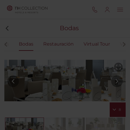
Bodas
ntos
Bodas
Restauración
Virtual Tour
Vide
8