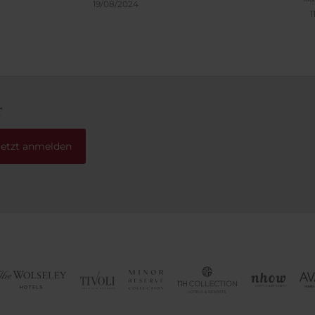
19/08/2024
KAffee super lecker. Nicht q
1
Kanne wird frisch individuel
jeden Gast gemacht.Preis !!?
ist es Wert.
r
Jetzt anmelden