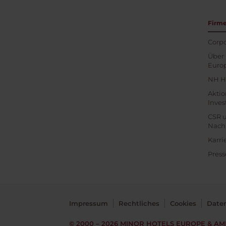
Firm
Corpo
Über 
Euro
NH H
Akti
Inves
CSR 
Nachh
Karri
Press
Impressum
Rechtliches
Cookies
Date
© 2000 – 2026
MINOR HOTELS EUROPE & AM