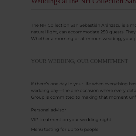
Weddings at the NH Collection San
The NH Collection San Sebastián Aránzazu is a m
natural light, can accommodate 250 guests. They 
Whether a morning or afternoon wedding, your par
YOUR WEDDING, OUR COMMITMENT
If there’s one day in your life when everything ha
wedding day—the one occasion where every detai
Group is committed to making that moment unf
Personal advisor
VIP treatment on your wedding night
Menu tasting for up to 6 people