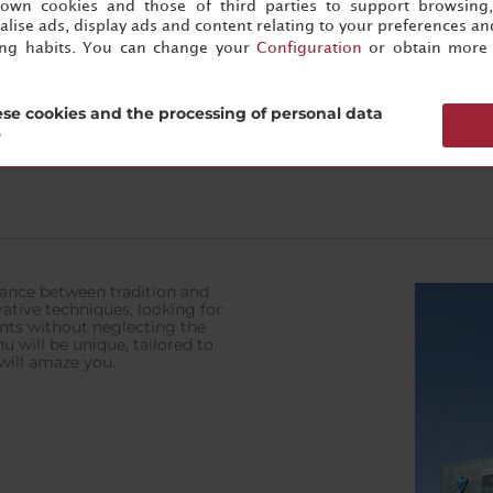
s own cookies and those of third parties to support browsing
lise ads, display ads and content relating to your preferences and
ing habits. You can change your
Configuration
or obtain more 
se cookies and the processing of personal data
aces
?
alance between tradition and
ative techniques, looking for
ents without neglecting the
 will be unique, tailored to
 will amaze you.