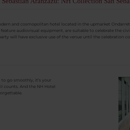
 Sebastián Aránzazu: NH Collection San Seba
odern and cosmopolitan hotel located in the upmarket Ondarreta 
feature audiovisual equipment, are suitable to celebrate the c
ty will have exclusive use of the venue until the celebration c
s to go smoothly, it’s your
l counts. And the NH Hotel
orgettable.