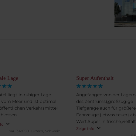
ale Lage
Super Aufenthalt
tel liegt in ruhiger Lage
Angefangen von der Lage(n
 vom Meer und ist optimal
des Zentrums),großzügige
 öffentlichen Verkehrsmittel
Tiefgarage auch für größere
hlossen.
Fahrzeuge ( etwas teuer) aber
Wert.Super in frische,vielfal
nfo
Qualität das Frühstück.
Zeige Info
paul349150.
Luzern, Schweiz
Sonderwünsche werden erfül
il