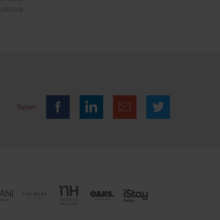
aus der
1/01/2018
 für
???!!
Teilen