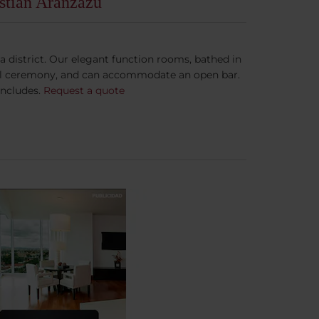
stián Aránzazu
district. Our elegant function rooms, bathed in
ivil ceremony, and can accommodate an open bar.
oncludes.
Request a quote