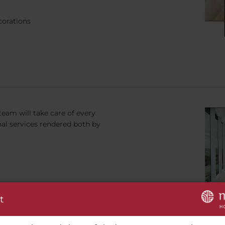
corations
team will take care of every
nal services rendered both by
t