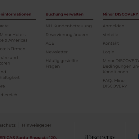
eninformationen
Buchung verwalten
Minor DISCOVERY
rate
NH Kundenbetreuung
Anmelden
Minor Hotels
Reservierung ändern
Vorteile
pe & Americas
AGB
Kontakt
otels Firmen
Newsletter
Login
onäre und
Häufig gestellte
Minor DISCOVER
toren
Fragen
Bedingungen un
und
Konditionen
altigkeit
FAQs Minor
ere
DISCOVERY
ebereich
nschutz
Hinweisgeber
ERICAS
Santa Engracia 120.