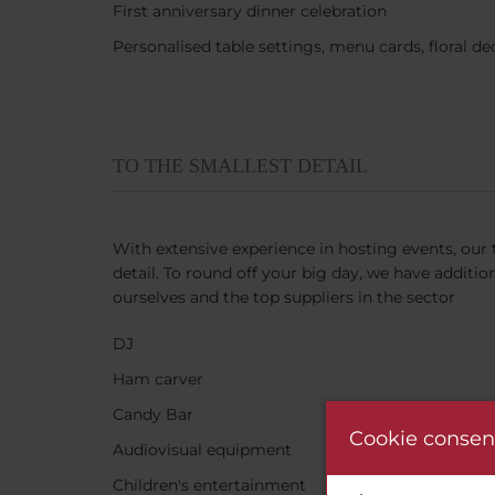
First anniversary dinner celebration
Personalised table settings, menu cards, floral de
TO THE SMALLEST DETAIL
With extensive experience in hosting events, our 
detail. To round off your big day, we have additio
ourselves and the top suppliers in the sector
DJ
Ham carver
Candy Bar
Cookie consen
Audiovisual equipment
Children's entertainment