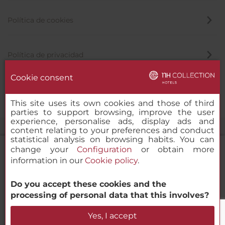
Política de cookies
Política de privacidad
Cookie consent
Canal de denuncias
This site uses its own cookies and those of third
parties to support browsing, improve the user
experience, personalise ads, display ads and
content relating to your preferences and conduct
statistical analysis on browsing habits. You can
change your
Configuration
or obtain more
information in our
Cookie policy
.
NH Collection Palacio de Burgos
Do you accept these cookies and the
© 2000-2026 MINOR HOTELS EUROPE & AMERICAS Santa Engracia,
processing of personal data that this involves?
120. 28003 Madrid, España
Verificar disponibilidad
Yes, I accept