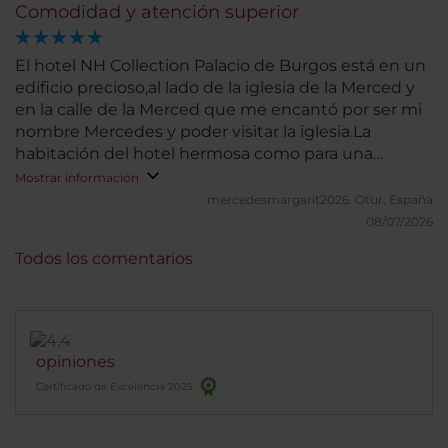
Comodidad y atención superior
El hotel NH Collection Palacio de Burgos está en un
edificio precioso,al lado de la iglesia de la Merced y
en la calle de la Merced que me encantó por ser mi
nombre Mercedes y poder visitar la iglesia.La
habitación del hotel hermosa como para una
princesa El personal todos una maravilla en
Mostrar información
atención, amabilidad y trato cercano, el desayuno
mercedesmargarit2026.
Otur, España
en un lugar espectacular y un desayuno súper
08/07/2026
completo.Me encantan los hoteles NH
Todos los comentarios
opiniones
Certificado de Excelencia 2025