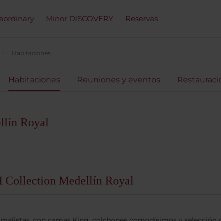
raordinary
Minor DISCOVERY
Reservas
Habitaciones
Habitaciones
Reuniones y eventos
Restauraci
llín Royal
H Collection Medellín Royal
nimalistas, con camas King, colchones comodísimos y selección 