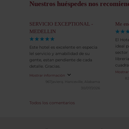
Nuestros huéspedes nos recomien
SERVICIO EXCEPTIONAL -
Me en
MEDELLIN
El Hot
ideal p
Este hotel es excelente en especia
sector
lel servicio y amabilidad de su
librerias 
gente, estan pendiente de cada
cuadra
detalle. Gracias.
Fé, pu
Mostrar
Mostrar información
estaci
8
967javierq.
Hanceville, Alabama
Medell
30/07/2026
porque
grande
Todos los comentarios
natura
variado
estupendo. Volveria
lo sup