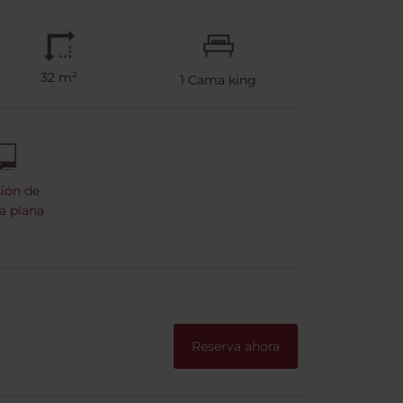
32 m²
1
Cama king
sión de
a plana
Reserva ahora