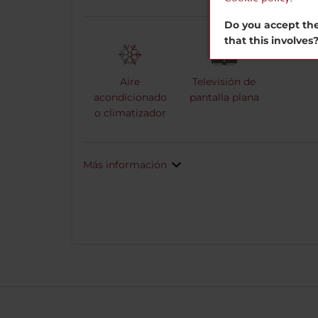
Do you accept the
that this involves
Aire
Televisión de
acondicionado
pantalla plana
o climatizador
Más información