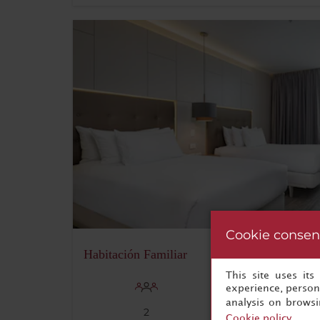
Cookie consen
Habitación Familiar
This site uses it
experience, persona
analysis on brows
2
32 m²
Cookie policy
.