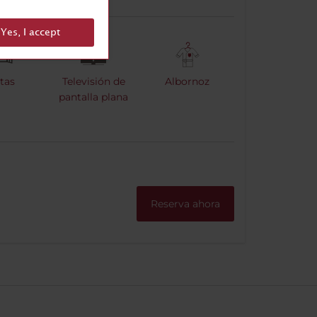
Yes, I accept
tas
Televisión de
Albornoz
pantalla plana
Reserva ahora