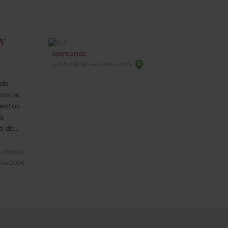
Y
opiniones
Certificado de Excelencia 2025
 de
con la
uestos
a,
o de
 la
an en
, México
nos, la
/04/2026
iendo