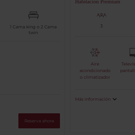
Habitación Premium
3
1
Cama king o
2
Cama
twin
Aire
Televi
acondicionado
pantall
o climatizador
Más información
Reserva ahora