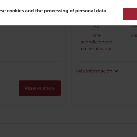
se cookies and the processing of personal data
?
Aire
Vis
acondicionado
o climatizador
Más información
Reserva ahora