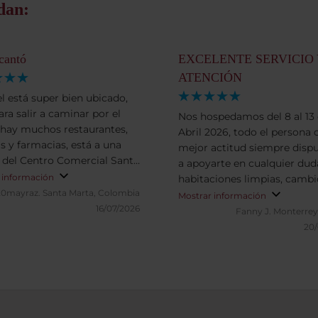
dan:
cantó
EXCELENTE SERVICIO 
ATENCIÓN
el está super bien ubicado,
ara salir a caminar por el
Nos hospedamos del 8 al 13
 hay muchos restaurantes,
Abril 2026, todo el persona 
y farmacias, está a una
mejor actitud siempre disp
 del Centro Comercial Santa
a apoyarte en cualquier dud
edes caminar hasta la
 información
habitaciones limpias, cambi
ón Aguacatala del Metro de
20mayraz.
Santa Marta, Colombia
toallas a diario, pensando en
Mostrar información
in. Si vas conniños es super
16/07/2026
seguridad ellos nos apoyab
Fanny J.
Monterrey
 cuenta con una piscina
pedir los taxis para trasladar
20
 y un espacio precioso de
comida muy rica, lo recom
leza, el desayuno es muy
ampliamente.
 y delicioso, el servicio es
 sin dudarlo y
er recomiendo.