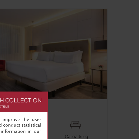
, improve the user
 conduct statistical
information in our
65 m²
1
Cama king