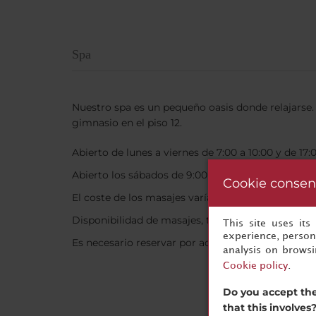
Spa
Nuestro spa es un pequeño oasis donde relajarse. 
gimnasio en el piso 12.
Abierto de lunes a viernes de 7:00 a 10:00 y de 17:
Abierto los sábados de 9:00 a 15:00
Cookie consen
El coste de los masajes varía desde 68 USD
Disponibilidad de masajes, tratamientos faciales 
This site uses it
experience, persona
Es necesario reservar por adelantado
analysis on brows
Cookie policy
.
Do you accept the
that this involves