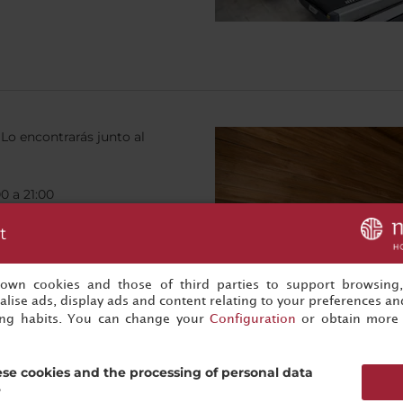
Lo encontrarás junto al
00 a 21:00
t
y envolturas corporales
s own cookies and those of third parties to support browsing
lise ads, display ads and content relating to your preferences and
ing habits. You can change your
Configuration
or obtain more 
se cookies and the processing of personal data
?