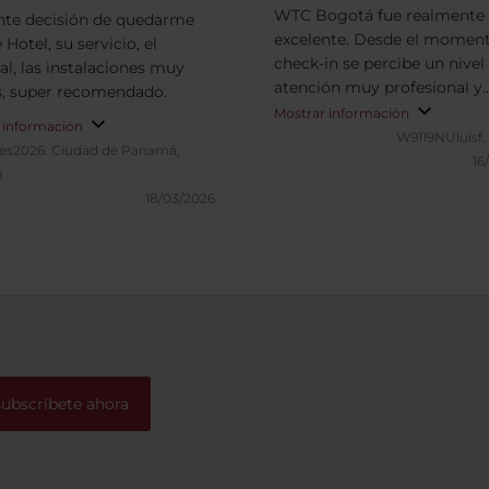
WTC Bogotá fue realmente
nte decisión de quedarme
excelente. Desde el moment
 Hotel, su servicio, el
check-in se percibe un nivel
al, las instalaciones muy
atención muy profesional y
, super recomendado.
amable por parte de todo el
Mostrar información
 información
personal, siempre dispuesto
W9119NUluisf.
es2026.
Ciudad de Panamá,
ayudar y hacer que la estadí
16
á
cómoda y agradable. Las
18/03/2026
habitaciones destacan por s
impecable limpieza, comodi
cuidado en los detalles, lo q
permite descansar plename
después de una jornada de t
o de turismo. Todo se mant
perfectas condiciones, refle
un estándar de calidad muy 
en el servicio de housekeepi
subscríbete ahora
Otro punto fuerte del hotel 
ubicación privilegiada, dent
complejo del World Trade C