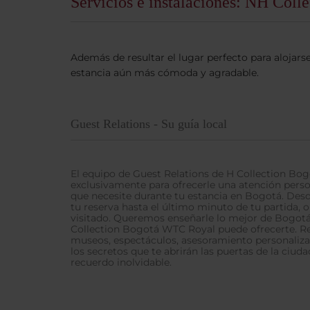
Servicios e instalaciones: NH Col
Además de resultar el lugar perfecto para alojars
estancia aún más cómoda y agradable.
Guest Relations - Su guía local
El equipo de Guest Relations de H Collection Bo
exclusivamente para ofrecerle una atención perso
que necesite durante tu estancia en Bogotá. Des
tu reserva hasta el último minuto de tu partida, 
visitado. Queremos enseñarle lo mejor de Bogotá,
Collection Bogotá WTC Royal puede ofrecerte. Re
museos, espectáculos, asesoramiento personaliz
los secretos que te abrirán las puertas de la ciud
recuerdo inolvidable.