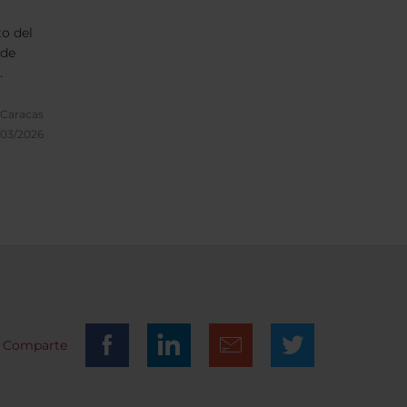
o del
 de
 a
Caracas
a sea
/03/2026
u
dad y
ue
nte
rabajo
iene en
jando
alto
ng.
Comparte
es su
ro del
enter y