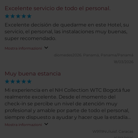
Excelente servicio de todo el personal.
Excelente decisión de quedarme en este Hotel, su
servicio, el personal, las instalaciones muy buenas,
super recomendado.
Mostra informazioni
diomedes2026.
Panamá, Panama/Panamá
18/03/2026
Muy buena estancia
Mi experiencia en el NH Collection WTC Bogotá fue
realmente excelente. Desde el momento del
check-in se percibe un nivel de atención muy
profesional y amable por parte de todo el personal,
siempre dispuesto a ayudar y hacer que la estadía
sea cómoda y agradable. Las habitaciones destacan
Mostra informazioni
por su impecable limpieza, comodidad y cuidado en
W9119NUluisf.
Caracas
los detalles, lo que permite descansar plenamente