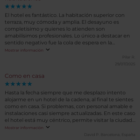
El hotel es fantástico. La habitación superior con
terraza, muy cómoda y amplia. El desayuno es
completísimo y quienes lo atienden son
amabilísimos profesionales. Lo único a destacar en
sentido negativo fue la cola de espera en la
recepción, tanto en el check-in como en el check-
Mostrar información
out, aunque el personal fue siempre correctísimo.
Pilar R.
29/07/2025
Como en casa
Hasta la fecha siempre que me desplazo intento
alojarme en un hotel de la cadena, al final te sientes
como en casa. Si problemas, con personal amable e
instalaciones casi siempre actualizadas. En este caso
el hotel está muy céntrico, permite visitar la ciudad
de forma fácil tanto a pie como en transporte
Mostrar información
público ya que una de las estaciones mas
David P.
Barcelona, España