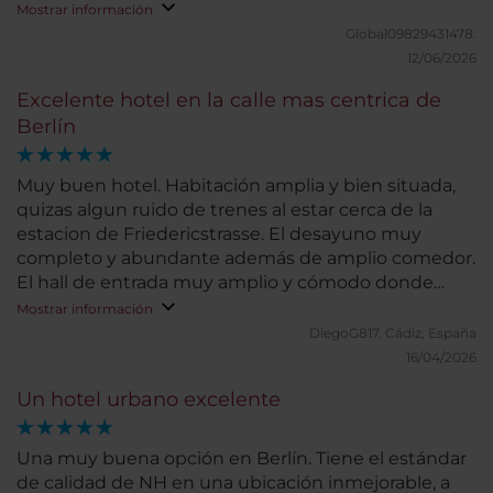
Mostrar información
Global09829431478.
12/06/2026
Excelente hotel en la calle mas centrica de
Berlín
Muy buen hotel. Habitación amplia y bien situada,
quizas algun ruido de trenes al estar cerca de la
estacion de Friedericstrasse. El desayuno muy
completo y abundante además de amplio comedor.
El hall de entrada muy amplio y cómodo donde
dispones de agua fresca y con limón, chocolates,
Mostrar información
galletas y caramelos.
DiegoG817.
Cádiz, España
16/04/2026
Un hotel urbano excelente
Una muy buena opción en Berlín. Tiene el estándar
de calidad de NH en una ubicación inmejorable, a