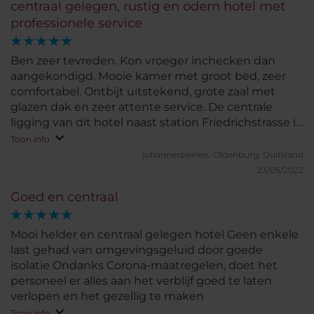
centraal gelegen, rustig en odern hotel met
professionele service
Ben zeer tevreden. Kon vroeger inchecken dan
aangekondigd. Mooie kamer met groot bed, zeer
comfortabel. Ontbijt uitstekend, grote zaal met
glazen dak en zeer attente service. De centrale
ligging van dit hotel naast station Friedrichstrasse is
ideaal om Berlijn te verkennen.
Toon info
johannesbeelen.
Oldenburg, Duitsland
23/05/2022
Goed en centraal
Mooi helder en centraal gelegen hotel Geen enkele
last gehad van omgevingsgeluid door goede
isolatie Ondanks Corona-maatregelen, doet het
personeel er alles aan het verblijf goed te laten
verlopen en het gezellig te maken
Toon info