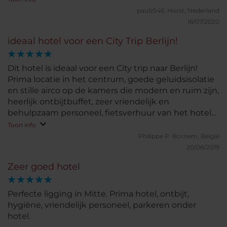
paulz546.
Horst, Nederland
16/07/2020
ideaal hotel voor een City Trip Berlijn!
Dit hotel is ideaal voor een City trip naar Berlijn!
Prima locatie in het centrum, goede geluidsisolatie
en stille airco op de kamers die modern en ruim zijn,
heerlijk ontbijtbuffet, zeer vriendelijk en
behulpzaam personeel, fietsverhuur van het hotel
zelf, ... Wij vonden het TOP !
Toon info
Philippe P.
Bornem, België
20/08/2019
Zeer goed hotel
Perfecte ligging in Mitte. Prima hotel, ontbijt,
hygiëne, vriendelijk personeel, parkeren onder
hotel.