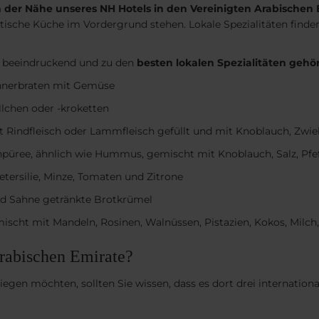
 der Nähe unseres NH Hotels in den Vereinigten Arabischen 
tische Küche im Vordergrund stehen. Lokale Spezialitäten finde
st beeindruckend und zu den
besten lokalen Spezialitäten gehö
nerbraten mit Gemüse
llchen oder -kroketten
t Rindfleisch oder Lammfleisch gefüllt und mit Knoblauch, Zwie
üree, ähnlich wie Hummus, gemischt mit Knoblauch, Salz, Pfeffe
etersilie, Minze, Tomaten und Zitrone
 und Sahne getränkte Brotkrümel
mischt mit Mandeln, Rosinen, Walnüssen, Pistazien, Kokos, Milch
Arabischen Emirate?
iegen möchten, sollten Sie wissen, dass es dort drei internationa