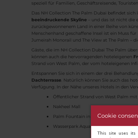
speziell für Familien, Geschäftsreisende, Touriste
Das NH Collection The Palm Dubai befindet sich 
beeindruckende Skyline
– und das ist nicht die
zurückgewonnenem Land in einer Reihe von künst
Menschenhand geschaffene Insel ist ein Muss für 
Jumeirah Monorail und The View at The Palm – di
Gäste, die im NH Collection Dubai The Palm übe
können auch die hervorragenden hoteleigenen
F
Strand von West Palm, der vom hoteleigenen Infin
Entspannen Sie sich in einem der drei Behandlu
Dachterrasse
. Natürlich können Sie auch das hot
Verfügung. In der Nähe unseres Hotels in den V
Öffentlicher Strand von West Palm mi
Nakheel Mall
Cookie consen
Palm Fountain in The Pointe
Wasserpark Aquaventure
This site uses it