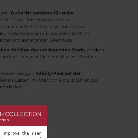
ubai.
Dubai ist berühmt für seine
ckt. Die Palm Jumeirah wurde aus
 Form einer Palme. Diese berühmte, von
und -Resorts bis hin zur malerischen Palm
under und aufregender Erlebnisse.
hen Vorzüge der umliegenden Stadt,
sondern
ntfernt erwartet Sie der exklusive öffentliche
unserem riesigen
Infinity-Pool auf der
leinen Gästen im Alter von 4 bis 12 Jahren zur
 entdecken:
, improve the user