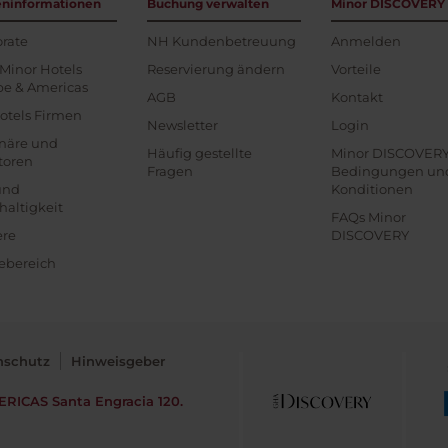
eninformationen
Buchung verwalten
Minor DISCOVERY
rate
NH Kundenbetreuung
Anmelden
Minor Hotels
Reservierung ändern
Vorteile
pe & Americas
AGB
Kontakt
otels Firmen
Newsletter
Login
onäre und
Häufig gestellte
Minor DISCOVER
toren
Fragen
Bedingungen un
und
Konditionen
altigkeit
FAQs Minor
ere
DISCOVERY
ebereich
nschutz
Hinweisgeber
ERICAS
Santa Engracia 120.