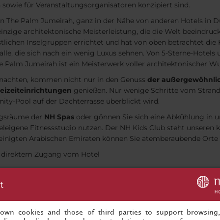
n sowie für Veranstaltungsorganisatoren konzipiert sind.
in The Palm Jumeirah, ganz in der Nähe von anderen Hotels in D
 einzige architektonische Meisterleistung, die die Welt beeindru
lichen Inselgruppen errichtet und hat von oben betrachtet die
alle, die sich nach ein wenig Luxus sehnen. Von 5-Sterne-Hotels 
e Palm Jumeirah ist ein Meisterwerk voller architektonischer W
rnachten, kommen nicht nur in den Genuss
der außergewöhnlic
reizeiteinrichtungen
genießen. Nur wenige Schritte vom Strand e
ity-Pool auf der Dachterrasse überblickt wird.
ngsräume der
NH Spas
oder gönnen Sie sich eine Abkühlung in 
eleigene Fitnessstudio nutzen. Der NH Kids Club steht unseren k
ereinigten Arabischen Emiraten können Sie atemberaubende Orte
t direktem Zugang vom Hotel
t
s own cookies and those of third parties to support browsing