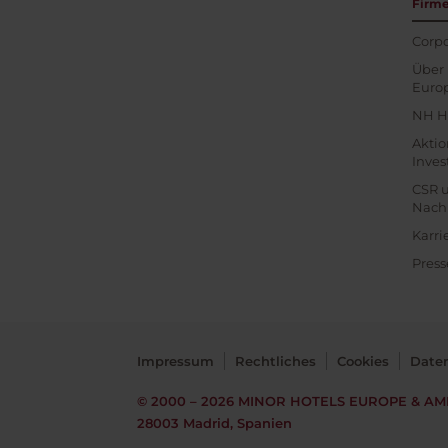
Firm
Corpo
Über 
Euro
NH H
Akti
Inves
CSR 
Nachh
Karri
Press
Impressum
Rechtliches
Cookies
Date
© 2000 – 2026
MINOR HOTELS EUROPE & AM
28003 Madrid, Spanien