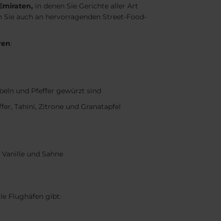
Emiraten,
in denen Sie Gerichte aller Art
n Sie auch an hervorragenden Street-Food-
ren
:
beln und Pfeffer gewürzt sind
r, Tahini, Zitrone und Granatapfel
, Vanille und Sahne
le Flughäfen gibt: