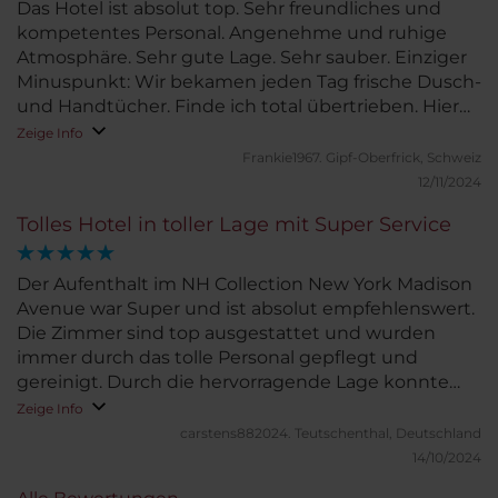
Das Hotel ist absolut top. Sehr freundliches und
kompetentes Personal. Angenehme und ruhige
Atmosphäre. Sehr gute Lage. Sehr sauber. Einziger
Minuspunkt: Wir bekamen jeden Tag frische Dusch-
und Handtücher. Finde ich total übertrieben. Hier
fehlt der Unweltgedanke. Ist aber gerade der
Zeige Info
einzige Minuspunkt.
Frankie1967.
Gipf-Oberfrick, Schweiz
12/11/2024
Tolles Hotel in toller Lage mit Super Service
Der Aufenthalt im NH Collection New York Madison
Avenue war Super und ist absolut empfehlenswert.
Die Zimmer sind top ausgestattet und wurden
immer durch das tolle Personal gepflegt und
gereinigt. Durch die hervorragende Lage konnte
man sehr viel zu Fuß erreichen. Wir fühlten uns sehr
Zeige Info
wohl und wenn wir wieder mal in der Stadt die
carstens882024.
Teutschenthal, Deutschland
niemals schläft sind, wird das Hotel unsere 1. Wahl
14/10/2024
sein.