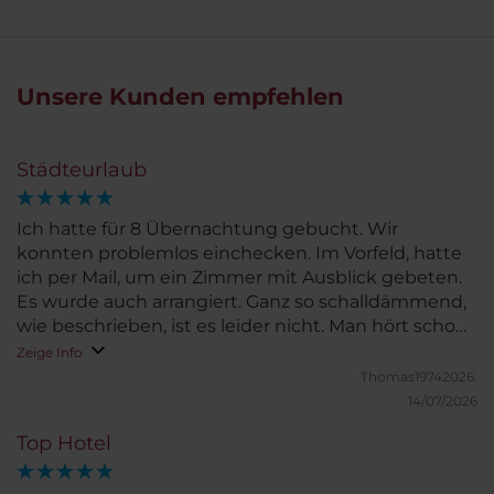
Unsere Kunden empfehlen
Städteurlaub
Ich hatte für 8 Übernachtung gebucht. Wir
konnten problemlos einchecken. Im Vorfeld, hatte
ich per Mail, um ein Zimmer mit Ausblick gebeten.
Es wurde auch arrangiert. Ganz so schalldämmend,
wie beschrieben, ist es leider nicht. Man hört schon
den Autolärm, von der Straße. Aber man hat ja
Zeige Info
Ohrenstöpsel. Ansonsten konnte man alles gut
Thomas19742026.
fußläufig erreichen.
14/07/2026
Top Hotel