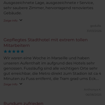
Ausgezeichnete Lage, ausgezeichnete r Service,
sehr saubere Zimmer, hervorragend renoviertes
Gebäude.
Zeige Info
godulla.
31/03/2026
Gepflegtes Stadthotel mit extrem tollen
Mitarbeitern
Wir wsren eine Woche in Marseille und haben
unseren Aufenthalt im aufgrund des Hotels sehr
genossen. Fussläufig sind alle wichtigen Orte sehr
gut erreichbar, die Metro direkt zum Stadion ist ca 4
Minuten zu Fuss entfernt, die Tram grad ums Eck.
Das Frühstück zu buchen lohnt sich, es ist bis um 11
Zeige Info
Uhr und alles wird frisch stets angeboten. Wir
Anthonya K.
möchten alle Mitarbeiter loben, aber es gibt ein
06/08/2025
paar, die ausserordentlich kompetent, hilfsbereit
Rundum zufrieden
und freundlich waren, sie haben uns den Aufenthalt