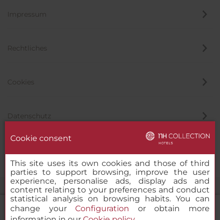
Impressum
Rechtliches
Cookies
Datenschutz
Cookie consent
Hinweisgeber
This site uses its own cookies and those of third
parties to support browsing, improve the user
experience, personalise ads, display ads and
content relating to your preferences and conduct
statistical analysis on browsing habits. You can
change your
Configuration
or obtain more
information in our
Cookie policy
.