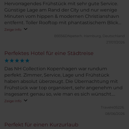
Hervorragendes Frühstück mit sehr gute Service.
Günstige Lage am Rand der City und nur wenige
Minuten vom hippen & modernen Christianshavn
entfernt. Toller Rooftop mit phantastischem Blick
über Kopenhagen bis hin nach Malmö.
Zeige Info
B9356DNpeterh.
Hamburg, Deutschland
27/07/2026
Perfektes Hotel für eine Städtreise
Das NH Collection Kopenhagen war rundum
perfekt. Zimmer, Service, Lage und Frühstück
haben absolut überzeugt. Die Übernachtung mit
Frühstück war top organisiert, sehr angenehm und
insgesamt genau so, wie man es sich wünscht.
Klare Empfehlung!
Zeige Info
Travel405226.
08/06/2026
Perfekt für einen Kurzurlaub