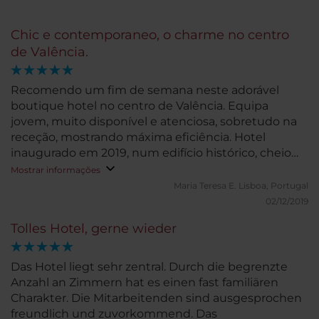
Chic e contemporaneo, o charme no centro
de Valência.
Recomendo um fim de semana neste adorável
boutique hotel no centro de Valência. Equipa
jovem, muito disponível e atenciosa, sobretudo na
receção, mostrando máxima eficiência. Hotel
inaugurado em 2019, num edifício histórico, cheio
de charme, muito bem localizado. A decorarão é
Mostrar informações
inspirada nas casas senhoriais inglesas, com tecidos
Maria Teresa E.
Lisboa, Portugal
nobres, muito confortável, chic, como um boutique
02/12/2019
hotel atual deve ser.
Tolles Hotel, gerne wieder
Das Hotel liegt sehr zentral. Durch die begrenzte
Anzahl an Zimmern hat es einen fast familiären
Charakter. Die Mitarbeitenden sind ausgesprochen
freundlich und zuvorkommend. Das