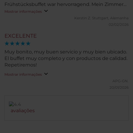
Frühstücksbuffet war hervorragend. Mein Zimmer
war sehr gemütlich eingerichtet und das gesamte
Mostrar informações
Hotel ist sehr sauber.
Kerstin Z.
Stuttgart, Alemanha
02/02/2026
EXCELENTE
Muy bonito, muy buen servicio y muy bien ubicado.
El buffet muy completo y con productos de calidad.
Repetiremos!
Mostrar informações
APG-GN.
20/01/2026
avaliações