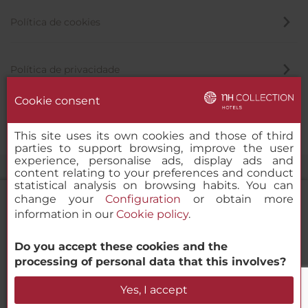
Política de cookies
Política de privacidade
Cookie consent
Canal de denúncia
This site uses its own cookies and those of third
parties to support browsing, improve the user
experience, personalise ads, display ads and
content relating to your preferences and conduct
statistical analysis on browsing habits. You can
change your
Configuration
or obtain more
information in our
Cookie policy
.
NH Collection Valencia Colón
Do you accept these cookies and the
© 2000-2026 MINOR HOTELS EUROPE & AMERICAS Santa Engracia
processing of personal data that this involves?
120. 28003 Madrid, Espanha
Verificar disponibilidade
Yes, I accept