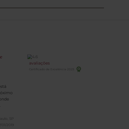
de
avaliações
Certificado de Excelência 2025
stá
róximo
 onde
s de
o com
aulo, SP
7/01/2019