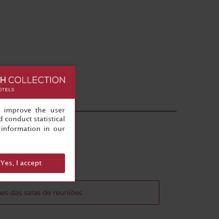
, improve the user
 conduct statistical
information in our
ância
Yes, I accept
es das salas de reuniões