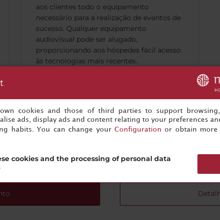
aos clientes todo o equipamento
necessário para a realização de eventos de
sucesso. Qualquer equipamento
audiovisual pode ser alugado,
proporcionando aos hóspedes fácil acesso
às tecnologias mais recentes.
t
s own cookies and those of third parties to support browsing
lise ads, display ads and content relating to your preferences and
ing habits. You can change your
Configuration
or obtain more 
u próximo evento de sucesso está a apenas um clique de dist
Comece a planear agora!
se cookies and the processing of personal data
?
nto
Detalh