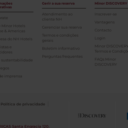
mações
Gerir a sua reserva
Minor DISCOVERY
rativas
Atendimento ao
Inscrever-se
rate
cliente NH
Vantagens
 Minor Hotels
Gerenciar sua reserva
Contacto
pe & Americas
Termos e condições
Login
esa do NH Hotels
gerais
Minor DISCOVER
istas e
Boletim informativo
Termos e Condiçõ
tidores
Perguntas frequentes
FAQs Minor
 sustentabilidade
DISCOVERY
egos
de imprensa
Política de privacidade
RICAS
Santa Engracia 120.