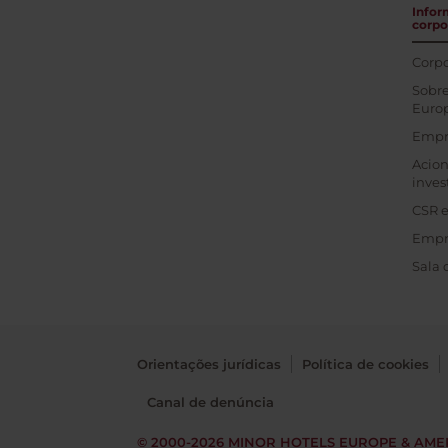
Infor
corpo
Corpo
Sobre
Euro
Empr
Acion
inves
CSR e
Empr
Sala 
Orientações jurídicas
Política de cookies
Canal de denúncia
© 2000-2026
MINOR HOTELS EUROPE & AME