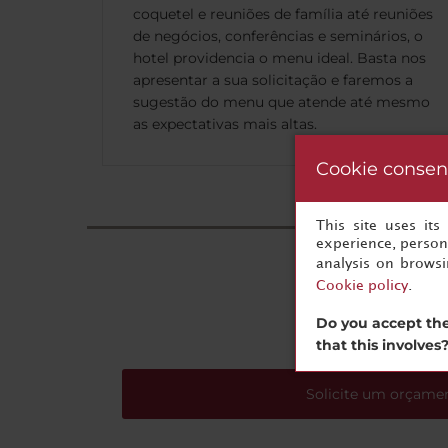
coquetel e reuniões de família até reuniões
de negócios, conferências e seminários, o
hotel providencia o menu ideal. Basta nos
apresentar a sua solicitação e faremos a
sugestão do menu que atende até mesmo
as expectativas mais altas.
Cookie consen
This site uses it
experience, persona
analysis on brows
O se
Cookie policy
.
Do you accept the
that this involves
Solicite um orçame