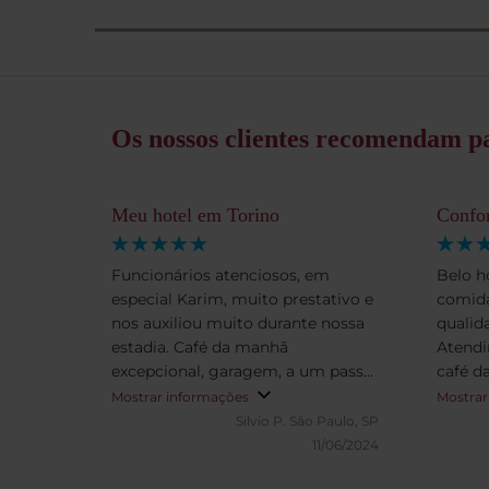
Os nossos clientes recomendam pa
Meu hotel em Torino
Confor
Funcionários atenciosos, em
Belo h
especial Karim, muito prestativo e
comida
nos auxiliou muito durante nossa
qualid
estadia. Café da manhã
Atend
excepcional, garagem, a um passo
café da man
das principais atrações de Torino.
confor
Mostrar informações
Mostrar
Restaurantes próximos. Já nos
uma vi
Silvio P.
São Paulo, SP
hospedamos várias vezes, e
11/06/2024
voltaremos!