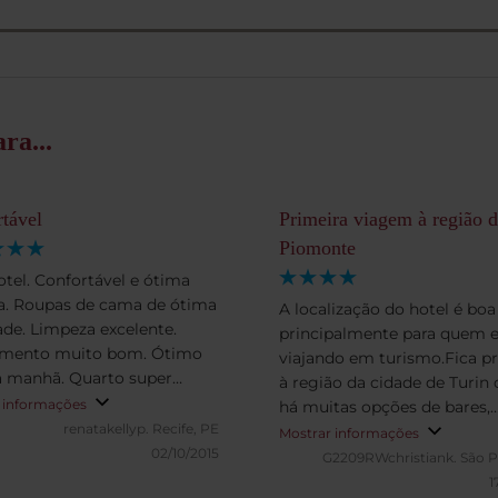
ra...
tável
Primeira viagem à região 
Piomonte
otel. Confortável e ótima
. Roupas de cama de ótima
A localização do hotel é boa
ade. Limpeza excelente.
principalmente para quem e
imento muito bom. Ótimo
viajando em turismo.Fica p
hã. Quarto super
à região da cidade de Turin
tável. Ótima academia com
 informações
há muitas opções de bares,
sta maravilhosa.
renatakellyp.
Recife, PE
restaurantes e diversos tipo
Mostrar informações
02/10/2015
lojas.Recomenda-se cuidad
G2209RWchristiank.
São P
em todas cidades grandes.
1