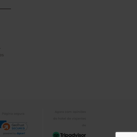
Y
es
Agora com opiniões
Página segura
do hotel de viajantes
de