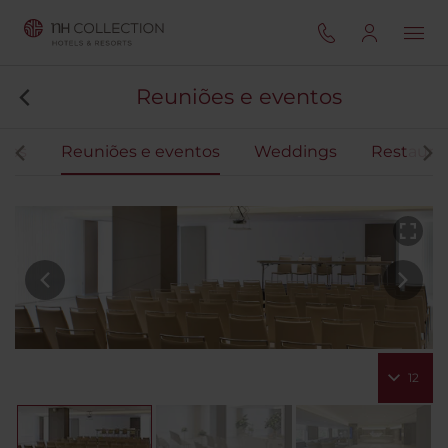
Reuniões e eventos
tos
Reuniões e eventos
Weddings
Restaura
12