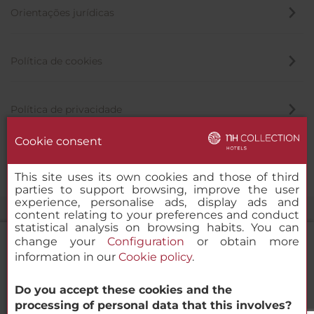
Orientações jurídicas
Política de cookies
Política de privacidade
Cookie consent
Canal de denúncia
This site uses its own cookies and those of third
parties to support browsing, improve the user
experience, personalise ads, display ads and
content relating to your preferences and conduct
statistical analysis on browsing habits. You can
change your
Configuration
or obtain more
information in our
Cookie policy
.
NH Collection San Sebastián Aránzazu
Do you accept these cookies and the
© 2000-2026 MINOR HOTELS EUROPE & AMERICAS Santa Engracia
processing of personal data that this involves?
120. 28003 Madrid, Espanha