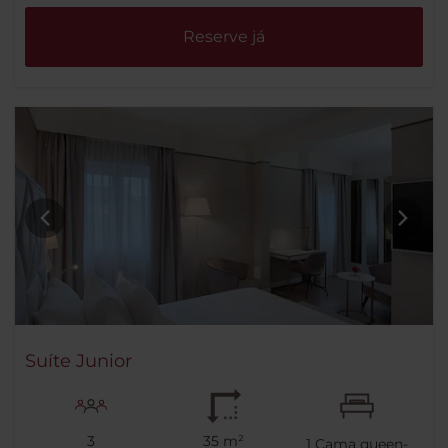
Reserve já
Suíte Junior
3
35 m²
1
Cama queen-