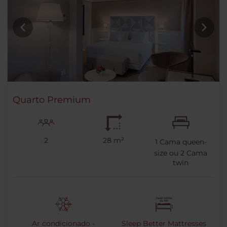
Quarto Premium
2
28 m²
1
Cama queen-
size ou
2
Cama
twin
Ar condicionado -
Sleep Better Mattresses