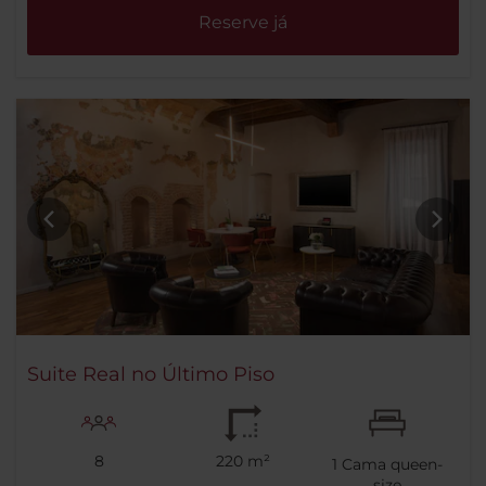
Reserve já
Suite Real no Último Piso
8
220 m²
1
Cama queen-
size