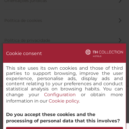
Orientações jurídicas
Política de cookies
Política de privacidade
Cookie consent
Canal de denúncia
This site uses its own cookies and those of third
parties to support browsing, improve the user
experience, personalise ads, display ads and
content relating to your preferences and conduct
statistical analysis on browsing habits. You can
change your
Configuration
or obtain more
information in our
Cookie policy
.
NH Collection München Bavaria
Do you accept these cookies and the
© 2000-2026 MINOR HOTELS EUROPE & AMERICAS Santa Engracia
processing of personal data that this involves?
120. 28003 Madrid, Espanha