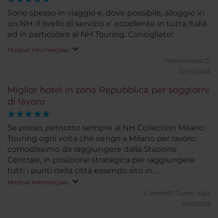
Sono spesso in viaggio e, dove possibile, alloggio in
un NH. Il livello di servizio e’ eccellente in tutta Italia
ed in particolare al NH Touring. Consigliato!
Mostrar informações
Massimiliano D.
22/05/2026
Miglior hotel in zona Repubblica per soggiorni
di lavoro
Se posso, pernotto sempre al NH Collection Milano
Touring ogni volta che vengo a Milano per lavoro:
comodissimo da raggiungere dalla Stazione
Centrale, in posizione strategica per raggiungere
tutti i punti della città essendo sito in
corrispondenza della Stazione Repubblica (M3 e
Mostrar informações
svariate linee S), camere pulite e dotate di ogni
Corbeld81.
Turim, Itália
comfort, colazione superlativa, personale cordiale e
11/05/2026
professionale.