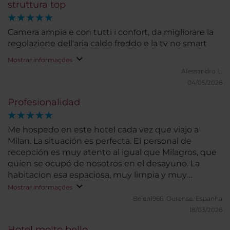
struttura top
Camera ampia e con tutti i confort, da migliorare la
regolazione dell'aria caldo freddo e la tv no smart
Mostrar informações
Alessandro L.
04/05/2026
Profesionalidad
Me hospedo en este hotel cada vez que viajo a
Milan. La situación es perfecta. El personal de
recepción es muy atento al igual que Milagros, que
quien se ocupó de nosotros en el desayuno. La
habitacion esa espaciosa, muy limpia y muy
silenciosa para poder descansar deapués de un
Mostrar informações
largo día de trabajo.
Belen1966.
Ourense, Espanha
18/03/2026
Hotel molto bello