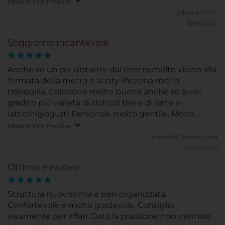
un’atmosfera rilassante. Le camere erano
Mostrar informações
impeccabili, silenziose e molto confortevoli, perfette
Edoardo9797.
sia per riposarsi sia per godersi qualche momento di
11/05/2026
relax. Anche il personale ha reso il soggiorno
Soggiorno incantevole
speciale: sempre disponibile, professionale e gentile
in ogni occasione. La posizione è comodissima e
permette di muoversi facilmente in città.
Anche se un po' distante dal centro,molto vicino alla
Consiglierei assolutamente questo hotel a
fermata della metro e al city life,zona molto
chiunque voglia vivere un’esperienza di alto livello a
tranquilla. Colazione molto buona anche se avrei
Milano. Sicuramente ci tornerei volentieri.
gradito più varietà di dolci,di the e di latte e
latticini(yogurt) Personale molto gentile. Molto
curato nella pulizia
Mostrar informações
Anamf81.
Roma, Itália
22/04/2026
Ottimo e nuovo
Struttura nuovissima e ben organizzata.
Confortevole e molto gradevole. Consiglio
vivamente per affari. Data la posizione non centrale