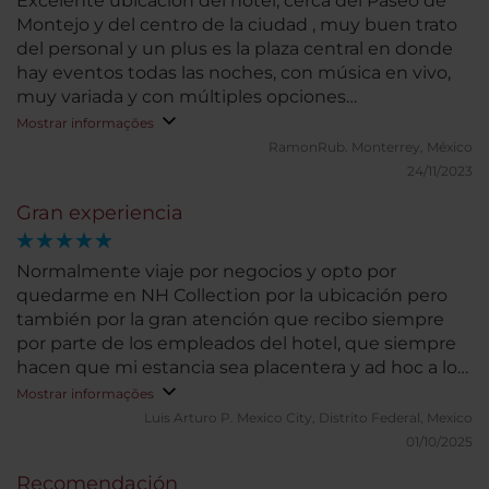
Excelente ubicación del hotel, cerca del Paseo de
Montejo y del centro de la ciudad , muy buen trato
del personal y un plus es la plaza central en donde
hay eventos todas las noches, con música en vivo,
muy variada y con múltiples opciones
gastronómicas de buena calidad.
Mostrar informações
RamonRub.
Monterrey, México
24/11/2023
Gran experiencia
Normalmente viaje por negocios y opto por
quedarme en NH Collection por la ubicación pero
también por la gran atención que recibo siempre
por parte de los empleados del hotel, que siempre
hacen que mi estancia sea placentera y ad hoc a lo
que necesito
Mostrar informações
Luis Arturo P.
Mexico City, Distrito Federal, Mexico
01/10/2025
Recomendación