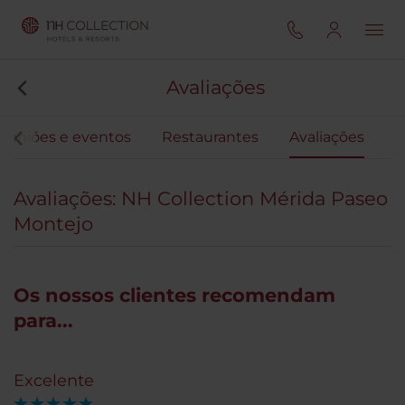
Avaliações
euniões e eventos
Restaurantes
Avaliações
Avaliações: NH Collection Mérida Paseo
Montejo
Os nossos clientes recomendam
para...
Excelente