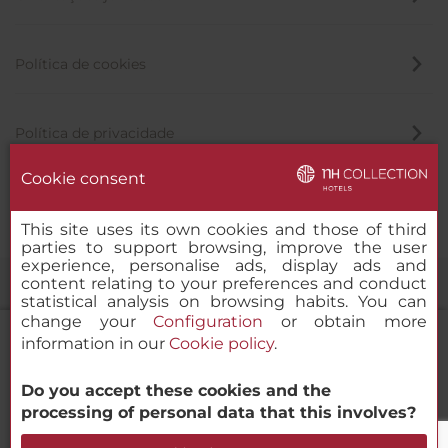
Política de cookies
Política de privacidade
Cookie consent
Canal de denúncia
This site uses its own cookies and those of third
parties to support browsing, improve the user
experience, personalise ads, display ads and
content relating to your preferences and conduct
statistical analysis on browsing habits. You can
change your
Configuration
or obtain more
information in our
Cookie policy
.
Do you accept these cookies and the
NH Collection Medellín Royal
© 2000-2026 MINOR HOTELS EUROPE & AMERICAS Santa Engracia
processing of personal data that this involves?
120. 28003 Madrid, Espanha