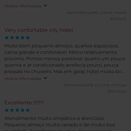
Mostrar informações
adelinodbunga89.
Luanda, Angola
18/11/2025
Very confortable city hotel
Muito bom pequeno-almoço, quartos espaçosos,
cama grande e confortável. Metro relativamente
próximo. Pontos menos positivos: quarto um pouco
quente e ar condicionado arrefecia pouco, pouca
pressão no chuveiro. Mas em geral, hotel muito bom
e recomendaria sem dúvida.
Mostrar informações
barbararosa2018.
Funchal, Portugal
01/04/2024
Excellente !!!!!!!
Atendimento muito simpático e atencioso.
Pequeno almoço muito variado e de muito boa