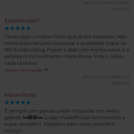
Patricia P.
Mafra, Portugal
02/12/2015
Espetacular!!
Talvez seja o melhor hotel que já me hospedei. Não
tenho palavras para expressar a qualidade ímpar do
NH Eurobuilding. Fiquei 4 dias com minha noiva, e a
estadia oi incrivelmente maravilhosa. Indico, valeu
cada centavo!
Mostrar informações
Bruno C.
Porto Alegre, RS
09/01/2015
Maravilhoso
É sempre um grande prazer hospedar me neste
grande 🛏️🏨🏨🛏️, Lugar maravilhosos funcionarios e
super excellent. Parabéns pelo vosso excellent
serviço