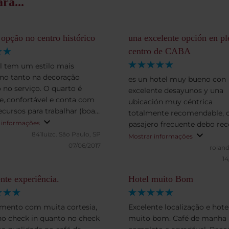
ra...
opção no centro histórico
una excelente opción en pl
centro de CABA
l tem um estilo mais
o tanto na decoração
es un hotel muy bueno con
 no serviço. O quarto é
excelente desayunos y una
,.confortável e conta com
ubicación muy céntrica
ecursos para trabalhar (boa
totalmente recomendable,
et wifi e mesa de trabalho. O
 informações
pasajero frecuente debo re
a manhã é muito bom e o
841luizc.
São Paulo, SP
que siempre estoy bien aten
Mostrar informações
fica em um andar alto
07/06/2017
el personal es maravilloso
rolan
o de vidros e com opção de
14
o aberto.
nte experiência.
Hotel muito Bom
mento com muita cortesia,
Excelente localização e hote
no check in quanto no check
muito bom. Café de manha