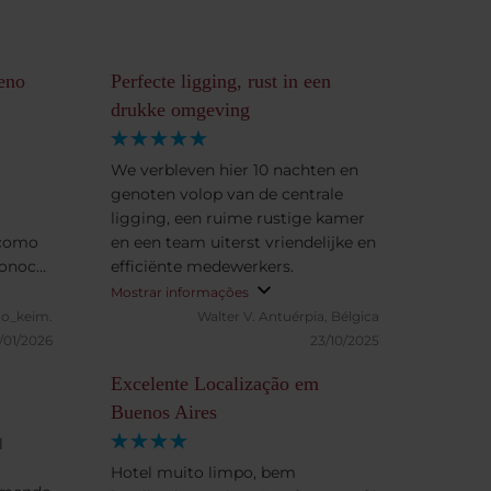
eno
Perfecte ligging, rust in een
drukke omgeving
We verbleven hier 10 nachten en
genoten volop van de centrale
ligging, een ruime rustige kamer
 como
en een team uiterst vriendelijke en
conocer
efficiënte medewerkers.
dido y
Mostrar informações
do_keim.
Walter V.
Antuérpia, Bélgica
/01/2026
23/10/2025
Excelente Localização em
Buenos Aires
l
Hotel muito limpo, bem