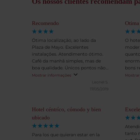
Os nossos clientes recomendam pa
Recomendo
Otima 
Ótima localização, ao lado da
O hote
Plaza de Mayo. Excelentes
modern
instalações. Atendimento ótimo.
quanto
Café da manhã simples, mas de
enorme
boa qualidade. Únicos pontos não
bons r
positivos foram o chuveiro fraco e
intern
Mostrar informações
Mostrar
o bar depois das 23h. Messmos
cafe d
Leonel S.
assim, recomendo.
salão 
17/05/2019
replet
terraç
Hotel céntríco, cómodo y bien
Excele
ubicado
Atendi
tanto 
Para los que quieran estar en la