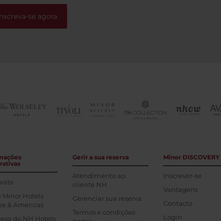
Inscreva-se agora
mações
Gerir a sua reserva
Minor DISCOVERY
rativas
Atendimento ao
Inscrever-se
rate
cliente NH
Vantagens
 Minor Hotels
Gerenciar sua reserva
Contacto
pe & Americas
Termos e condições
Login
esa do NH Hotels