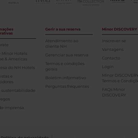
mações
Gerir a sua reserva
Minor DISCOVERY
rativas
Atendimento ao
Inscrever-se
rate
cliente NH
Vantagens
 Minor Hotels
Gerenciar sua reserva
Contacto
pe & Americas
Termos e condições
Login
esa do NH Hotels
gerais
Minor DISCOVER
istas e
Boletim informativo
Termos e Condiçõ
tidores
Perguntas frequentes
FAQs Minor
 sustentabilidade
DISCOVERY
egos
de imprensa
Política de privacidade