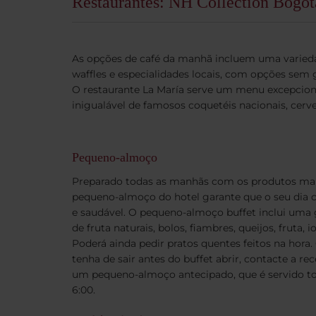
Restaurantes: NH Collection Bog
As opções de café da manhã incluem uma variedade
waffles e especialidades locais, com opções sem g
O restaurante La María serve um menu excepcion
inigualável de famosos coquetéis nacionais, cervej
Pequeno-almoço
Preparado todas as manhãs com os produtos mais 
pequeno-almoço do hotel garante que o seu dia 
e saudável. O pequeno-almoço buffet inclui uma
de fruta naturais, bolos, fiambres, queijos, fruta,
Poderá ainda pedir pratos quentes feitos na hora
tenha de sair antes do buffet abrir, contacte a re
um pequeno-almoço antecipado, que é servido tod
6:00.