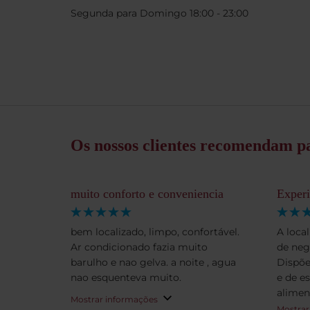
Segunda para Domingo 18:00 - 23:00
Os nossos clientes recomendam pa
muito conforto e conveniencia
Experi
bem localizado, limpo, confortável.
A local
Ar condicionado fazia muito
de neg
barulho e nao gelva. a noite , agua
Dispõe
nao esquenteva muito.
e de e
alimen
Mostrar informações
atendi
Mostrar