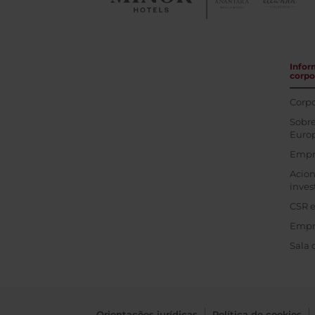
Infor
corpo
Corpo
Sobre
Euro
Empr
Acion
inves
CSR e
Empr
Sala 
Orientações jurídicas
Política de cookies