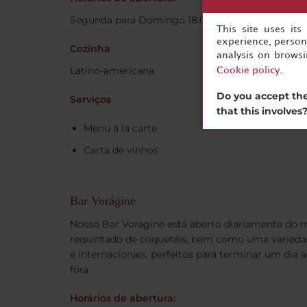
Segunda para Domingo 18:00 - 21:30
This site uses it
experience, persona
Cozinha
analysis on brows
Latino-americana
Cookie policy
.
Do you accept the
Serviços
that this involves
Menu à la carte
Carta de vinhos
Bar Vorágine
Nosso Bar Vorágine está aberto diariamente do 
requintado de coquetéis, bem como uma variedade
e internacionais, perfeitos para terminar um dia
fora.
Horários de abertura: