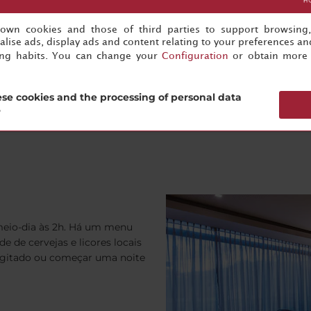
s own cookies and those of third parties to support browsing
lise ads, display ads and content relating to your preferences and
ing habits. You can change your
Configuration
or obtain more 
se cookies and the processing of personal data
?
meio-dia às 2h. Há um menu
 de cervejas e licores locais
 agitado ou começar uma noite