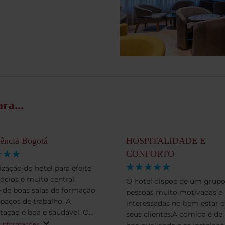
ra...
ência Bogotá
HOSPITALIDADE E
CONFORTO
ização do hotel para efeito
ócios é muito central.
O hotel dispoe de um grupo
 de boas salas de formação
pessoas muito motivadas e
spaços de trabalho. A
interessadas no bem estar 
tação é boa e saudável. O
seus clientes.A comida é de
mento e serviço são
 informações