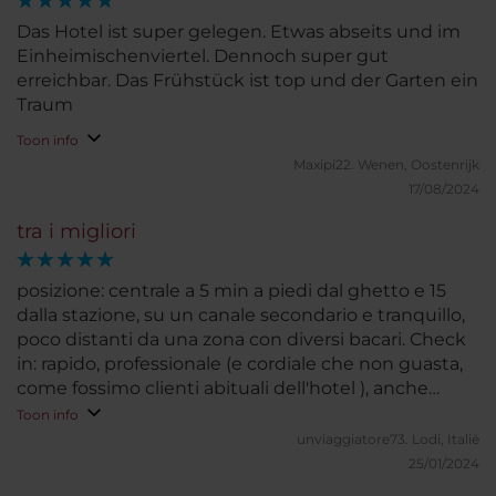
Das Hotel ist super gelegen. Etwas abseits und im
Einheimischenviertel. Dennoch super gut
erreichbar. Das Frühstück ist top und der Garten ein
Traum
Toon info
Maxipi22.
Wenen, Oostenrijk
17/08/2024
tra i migliori
posizione: centrale a 5 min a piedi dal ghetto e 15
dalla stazione, su un canale secondario e tranquillo,
poco distanti da una zona con diversi bacari. Check
in: rapido, professionale (e cordiale che non guasta,
come fossimo clienti abituali dell'hotel ), anche
comodo (seduti su comode sedie! prima volta...).
Toon info
Upgrade con stanza sul canale, silenziosissima e
unviaggiatore73.
Lodi, Italië
arredata stile veneziano, giusta nelle dimensioni,
25/01/2024
con piccola zona giorno. Bagno non tanto grande