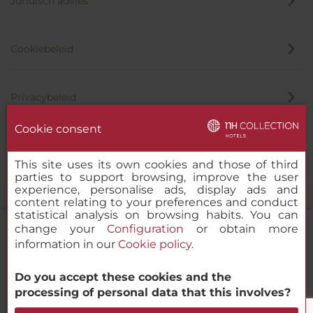
Juridisch advies
Cookiebeleid
Privacybeleid
Cookie consent
Klokkenluider
This site uses its own cookies and those of third
parties to support browsing, improve the user
experience, personalise ads, display ads and
content relating to your preferences and conduct
statistical analysis on browsing habits. You can
change your
Configuration
or obtain more
information in our
Cookie policy
.
NH Collection Prague
Do you accept these cookies and the
© 2000-2026 MINOR HOTELS EUROPE & AMERICAS Santa Engracia
processing of personal data that this involves?
120. 28003 Madrid, Spanje