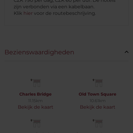
CZK 790 per dag, CZK 60 per uur. De hotels
zijn verbonden via een kabelbaan.
Klik
hier
voor de routebeschrijving.
Bezienswaardigheden
Charles Bridge
Old Town Square
11.15km
10.61km
Bekijk de kaart
Bekijk de kaart