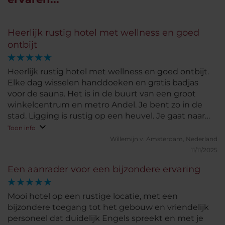
Heerlijk rustig hotel met wellness en goed
ontbijt
Heerlijk rustig hotel met wellness en goed ontbijt.
Elke dag wisselen handdoeken en gratis badjas
voor de sauna. Het is in de buurt van een groot
winkelcentrum en metro Andel. Je bent zo in de
stad. Ligging is rustig op een heuvel. Je gaat naar
boven met een speciale lift. Dit is ons tweede
Toon info
bezoek en komen waarschijnlijk nog eens terug!
Willemijn v.
Amsterdam, Nederland
11/11/2025
Een aanrader voor een bijzondere ervaring
Mooi hotel op een rustige locatie, met een
bijzondere toegang tot het gebouw en vriendelijk
personeel dat duidelijk Engels spreekt en met je