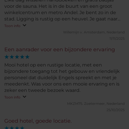
voor de sauna. Het is in de buurt van een groot
winkelcentrum en metro Andel. Je bent zo in de
stad. Ligging is rustig op een heuvel. Je gaat naar
boven met een speciale lift. Dit is ons tweede
Toon info
bezoek en komen waarschijnlijk nog eens terug!
Willemijn v.
Amsterdam, Nederland
11/11/2025
Een aanrader voor een bijzondere ervaring
Mooi hotel op een rustige locatie, met een
bijzondere toegang tot het gebouw en vriendelijk
personeel dat duidelijk Engels spreekt en met je
meedenkt. Was voor ons een mooie ervaring en is
zeker een tweede bezoek waard.
Toon info
MKZM75.
Zoetermeer, Nederland
25/10/2025
Goed hotel, goede locatie.