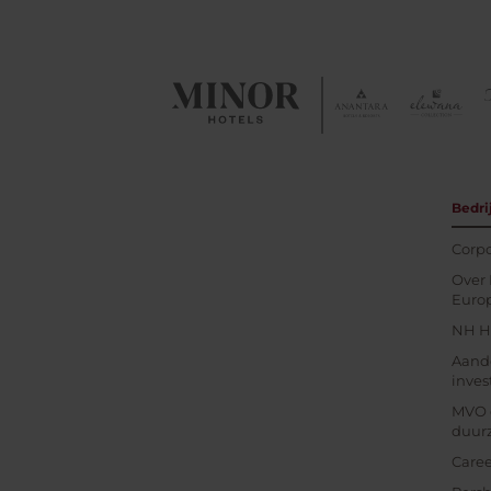
Bedri
Corpo
Over 
Euro
NH Ho
Aand
inves
MVO 
duur
Caree