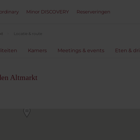
ordinary
Minor DISCOVERY
Reserveringen
kt
Locatie & route
liteiten
Kamers
Meetings & events
Eten & dr
den Altmarkt