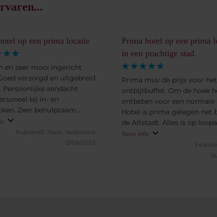
rvaren...
otel op een prima locatie
Prima hotel op een prima l
in een prachtige stad.
 en zeer mooi ingericht
 Goed verzorgd en uitgebreid
Prima muv de prijs voor het
t. Persoonlijke aandacht
ontbijtbuffet. Om de hoek he
rsoneel bij in- en
ontbeten voor een normale p
cken. Zeer behulpzaam
Hotel is prima gelegen net 
eel. Moderne, ruime
fo
de Altstadt. Alles is op loop
amer die van alle gemakken
huijnen65.
Stein, Nederland
bereikbaar. Parkeren is tege
Toon info
rzien. Minibar, kluis, goeie
13/06/2023
betaling mogelijk in het Q-P
Fearles
erbinding.
14