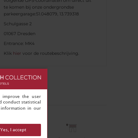
volgende GPS-coördinaten om direct uit
te komen bij onze ondergrondse
parkeergarage:51.048079, 13.739318
Schulgasse 2
01067 Dresden
Entrance: MK4
Klik
hier
voor de routebeschrijving.
, improve the user
 conduct statistical
information in our
Yes, I accept