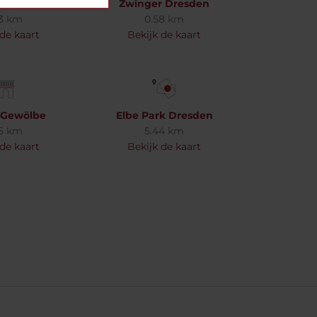
en Fair
Zwinger Dresden
03 km
0.58 km
 de kaart
Bekijk de kaart
 Gewölbe
Elbe Park Dresden
35 km
5.44 km
 de kaart
Bekijk de kaart