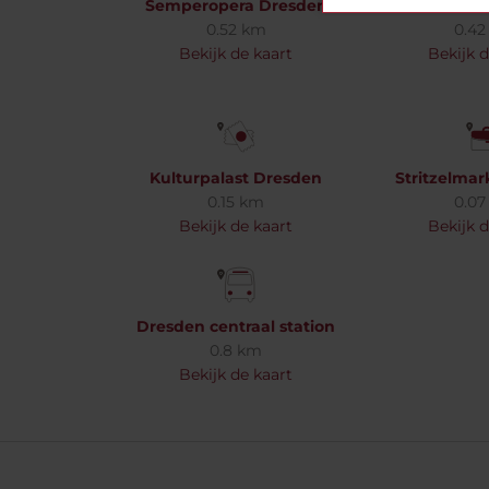
Semperopera Dresden
Frauenkirc
0.52 km
0.42
Bekijk de kaart
Bekijk d
Kulturpalast Dresden
Stritzelmar
0.15 km
0.07
Bekijk de kaart
Bekijk d
Dresden centraal station
0.8 km
Bekijk de kaart