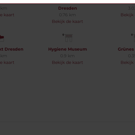
he Dresden
Historisch stadscentrum
Dresd
 km
Dresden
3.
e kaart
0.76 km
Bekijk
Bekijk de kaart
kt Dresden
Hygiene Museum
Grünes
 km
0.9 km
0.
e kaart
Bekijk de kaart
Bekijk