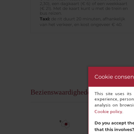
2,30), een dagkaart (€ 6) of een weekkaart
(€ 21). Met de kaart kunt u met de trein en
bus reizen.
Taxi:
de rit duurt 20 minuten, afhankelijk
van het verkeer, en kost ongeveer € 40.
Cookie consen
Bezienswaardigheden
This site uses it
experience, persona
analysis on brows
Cookie policy
.
Do you accept the
that this involves