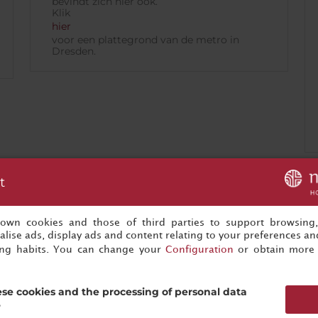
bevindt zich hier ook.
Klik
hier
voor een plattegrond van de metro in
Dresden.
t
s own cookies and those of third parties to support browsing
lise ads, display ads and content relating to your preferences and
ing habits. You can change your
Configuration
or obtain more 
se cookies and the processing of personal data
?