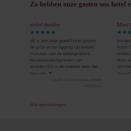
Zo hebben onze gasten ons hotel e
verlof dresden
Mooi h
dit is een zeer goed hotel gezien
Modern
de prijs en de ligging op enkele
hotel.
minuten van de belangrijkste
ontbij
bezienswaardigheden van
door pe
dresden.Dit is de tweede keer dat
uitche
wij hier komen en weer tevreden
person
Toon info
Toon in
naar huis gegaan,zoals steeds in
hotelk
RONY S.
Sint-Niklaas, België
NH hotels.
was voo
17/07/2024
wifi-v
Alle opmerkingen