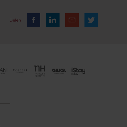
Delen
n