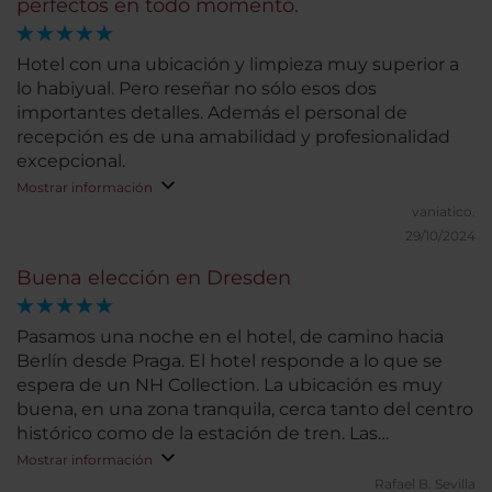
perfectos en todo momento.
Hotel con una ubicación y limpieza muy superior a
lo habiyual. Pero reseñar no sólo esos dos
importantes detalles. Además el personal de
recepción es de una amabilidad y profesionalidad
excepcional.
Mostrar información
vaniatico.
29/10/2024
Buena elección en Dresden
Pasamos una noche en el hotel, de camino hacia
Berlín desde Praga. El hotel responde a lo que se
espera de un NH Collection. La ubicación es muy
buena, en una zona tranquila, cerca tanto del centro
histórico como de la estación de tren. Las
habitaciones son amplias y muy confortables. Las
Mostrar información
dos habitaciones que ocupamos tenían bañera,
Rafael B.
Sevilla