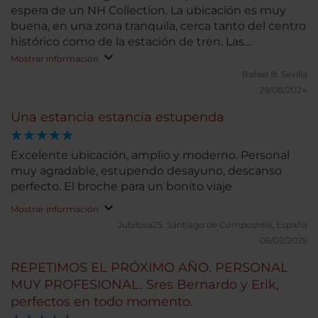
espera de un NH Collection. La ubicación es muy
buena, en una zona tranquila, cerca tanto del centro
histórico como de la estación de tren. Las
habitaciones son amplias y muy confortables. Las
Mostrar información
dos habitaciones que ocupamos tenían bañera,
Rafael B.
Sevilla
aunque habríamos preferido ducha. El bufé de
29/08/2024
desayuno cuenta con gran variedad. Nuestra
Una estancia estancia estupenda
estancia fue muy corta, por lo que no podemos
valorar otros servicios.
Excelente ubicación, amplio y moderno. Personal
muy agradable, estupendo desayuno, descanso
perfecto. El broche para un bonito viaje
Mostrar información
Jubilosa25.
Santiago de Compostela, España
06/02/2025
REPETIMOS EL PRÓXIMO AÑO. PERSONAL
MUY PROFESIONAL. Sres Bernardo y Erik,
perfectos en todo momento.