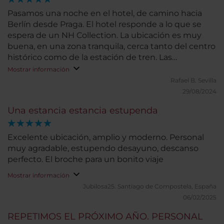
Pasamos una noche en el hotel, de camino hacia
Berlín desde Praga. El hotel responde a lo que se
espera de un NH Collection. La ubicación es muy
buena, en una zona tranquila, cerca tanto del centro
histórico como de la estación de tren. Las
habitaciones son amplias y muy confortables. Las
Mostrar información
dos habitaciones que ocupamos tenían bañera,
Rafael B.
Sevilla
aunque habríamos preferido ducha. El bufé de
29/08/2024
desayuno cuenta con gran variedad. Nuestra
Una estancia estancia estupenda
estancia fue muy corta, por lo que no podemos
valorar otros servicios.
Excelente ubicación, amplio y moderno. Personal
muy agradable, estupendo desayuno, descanso
perfecto. El broche para un bonito viaje
Mostrar información
Jubilosa25.
Santiago de Compostela, España
06/02/2025
REPETIMOS EL PRÓXIMO AÑO. PERSONAL