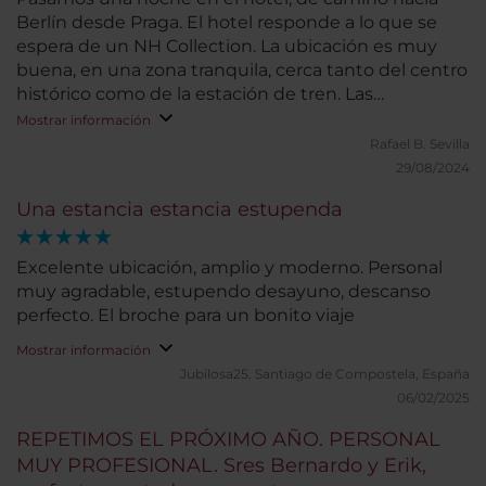
Berlín desde Praga. El hotel responde a lo que se
espera de un NH Collection. La ubicación es muy
buena, en una zona tranquila, cerca tanto del centro
histórico como de la estación de tren. Las
habitaciones son amplias y muy confortables. Las
Mostrar información
dos habitaciones que ocupamos tenían bañera,
Rafael B.
Sevilla
aunque habríamos preferido ducha. El bufé de
29/08/2024
desayuno cuenta con gran variedad. Nuestra
Una estancia estancia estupenda
estancia fue muy corta, por lo que no podemos
valorar otros servicios.
Excelente ubicación, amplio y moderno. Personal
muy agradable, estupendo desayuno, descanso
perfecto. El broche para un bonito viaje
Mostrar información
Jubilosa25.
Santiago de Compostela, España
06/02/2025
REPETIMOS EL PRÓXIMO AÑO. PERSONAL
MUY PROFESIONAL. Sres Bernardo y Erik,