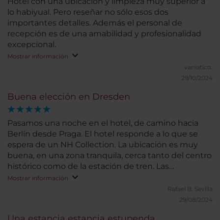
Hotel con una ubicación y limpieza muy superior a
lo habiyual. Pero reseñar no sólo esos dos
importantes detalles. Además el personal de
recepción es de una amabilidad y profesionalidad
excepcional.
Mostrar información
vaniatico.
29/10/2024
Buena elección en Dresden
Pasamos una noche en el hotel, de camino hacia
Berlín desde Praga. El hotel responde a lo que se
espera de un NH Collection. La ubicación es muy
buena, en una zona tranquila, cerca tanto del centro
histórico como de la estación de tren. Las
habitaciones son amplias y muy confortables. Las
Mostrar información
dos habitaciones que ocupamos tenían bañera,
Rafael B.
Sevilla
aunque habríamos preferido ducha. El bufé de
29/08/2024
desayuno cuenta con gran variedad. Nuestra
Una estancia estancia estupenda