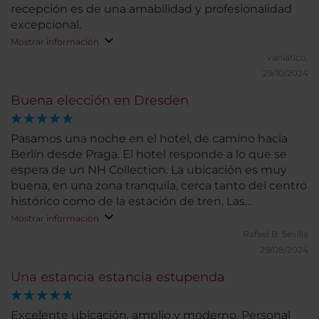
recepción es de una amabilidad y profesionalidad
excepcional.
Mostrar información
vaniatico.
29/10/2024
Buena elección en Dresden
Pasamos una noche en el hotel, de camino hacia
Berlín desde Praga. El hotel responde a lo que se
espera de un NH Collection. La ubicación es muy
buena, en una zona tranquila, cerca tanto del centro
histórico como de la estación de tren. Las
habitaciones son amplias y muy confortables. Las
Mostrar información
dos habitaciones que ocupamos tenían bañera,
Rafael B.
Sevilla
aunque habríamos preferido ducha. El bufé de
29/08/2024
desayuno cuenta con gran variedad. Nuestra
Una estancia estancia estupenda
estancia fue muy corta, por lo que no podemos
valorar otros servicios.
Excelente ubicación, amplio y moderno. Personal