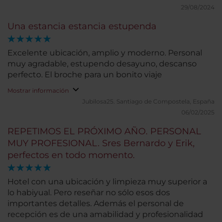
aunque habríamos preferido ducha. El bufé de
29/08/2024
desayuno cuenta con gran variedad. Nuestra
Una estancia estancia estupenda
estancia fue muy corta, por lo que no podemos
valorar otros servicios.
Excelente ubicación, amplio y moderno. Personal
muy agradable, estupendo desayuno, descanso
perfecto. El broche para un bonito viaje
Mostrar información
Jubilosa25.
Santiago de Compostela, España
06/02/2025
REPETIMOS EL PRÓXIMO AÑO. PERSONAL
MUY PROFESIONAL. Sres Bernardo y Erik,
perfectos en todo momento.
Hotel con una ubicación y limpieza muy superior a
lo habiyual. Pero reseñar no sólo esos dos
importantes detalles. Además el personal de
recepción es de una amabilidad y profesionalidad