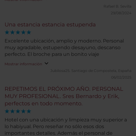
dos habitaciones que ocupamos tenían bañera,
Rafael B.
Sevilla
aunque habríamos preferido ducha. El bufé de
29/08/2024
desayuno cuenta con gran variedad. Nuestra
Una estancia estancia estupenda
estancia fue muy corta, por lo que no podemos
valorar otros servicios.
Excelente ubicación, amplio y moderno. Personal
muy agradable, estupendo desayuno, descanso
perfecto. El broche para un bonito viaje
Mostrar información
Jubilosa25.
Santiago de Compostela, España
06/02/2025
REPETIMOS EL PRÓXIMO AÑO. PERSONAL
MUY PROFESIONAL. Sres Bernardo y Erik,
perfectos en todo momento.
Hotel con una ubicación y limpieza muy superior a
lo habiyual. Pero reseñar no sólo esos dos
importantes detalles. Además el personal de