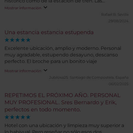
histórico como de la estación de tren. Las
habitaciones son amplias y muy confortables. Las
Mostrar información
dos habitaciones que ocupamos tenían bañera,
Rafael B.
Sevilla
aunque habríamos preferido ducha. El bufé de
29/08/2024
desayuno cuenta con gran variedad. Nuestra
Una estancia estancia estupenda
estancia fue muy corta, por lo que no podemos
valorar otros servicios.
Excelente ubicación, amplio y moderno. Personal
muy agradable, estupendo desayuno, descanso
perfecto. El broche para un bonito viaje
Mostrar información
Jubilosa25.
Santiago de Compostela, España
06/02/2025
REPETIMOS EL PRÓXIMO AÑO. PERSONAL
MUY PROFESIONAL. Sres Bernardo y Erik,
perfectos en todo momento.
Hotel con una ubicación y limpieza muy superior a
lo habiyual. Pero reseñar no sólo esos dos