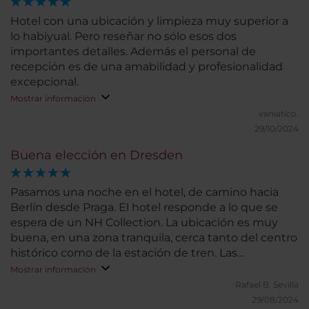
Hotel con una ubicación y limpieza muy superior a
lo habiyual. Pero reseñar no sólo esos dos
importantes detalles. Además el personal de
recepción es de una amabilidad y profesionalidad
excepcional.
Mostrar información
vaniatico.
29/10/2024
Buena elección en Dresden
Pasamos una noche en el hotel, de camino hacia
Berlín desde Praga. El hotel responde a lo que se
espera de un NH Collection. La ubicación es muy
buena, en una zona tranquila, cerca tanto del centro
histórico como de la estación de tren. Las
habitaciones son amplias y muy confortables. Las
Mostrar información
dos habitaciones que ocupamos tenían bañera,
Rafael B.
Sevilla
aunque habríamos preferido ducha. El bufé de
29/08/2024