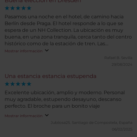
Buena elección en Dresden
Pasamos una noche en el hotel, de camino hacia
Berlín desde Praga. El hotel responde a lo que se
espera de un NH Collection. La ubicación es muy
buena, en una zona tranquila, cerca tanto del centro
histórico como de la estación de tren. Las
habitaciones son amplias y muy confortables. Las
Mostrar información
dos habitaciones que ocupamos tenían bañera,
Rafael B.
Sevilla
aunque habríamos preferido ducha. El bufé de
29/08/2024
desayuno cuenta con gran variedad. Nuestra
Una estancia estancia estupenda
estancia fue muy corta, por lo que no podemos
valorar otros servicios.
Excelente ubicación, amplio y moderno. Personal
muy agradable, estupendo desayuno, descanso
perfecto. El broche para un bonito viaje
Mostrar información
Jubilosa25.
Santiago de Compostela, España
06/02/2025