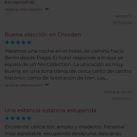
excepcional.
Mostrar información
vaniatico.
29/10/2024
Buena elección en Dresden
Pasamos una noche en el hotel, de camino hacia
Berlín desde Praga. El hotel responde a lo que se
espera de un NH Collection. La ubicación es muy
buena, en una zona tranquila, cerca tanto del centro
histórico como de la estación de tren. Las
habitaciones son amplias y muy confortables. Las
Mostrar información
dos habitaciones que ocupamos tenían bañera,
Rafael B.
Sevilla
aunque habríamos preferido ducha. El bufé de
29/08/2024
desayuno cuenta con gran variedad. Nuestra
Una estancia estancia estupenda
estancia fue muy corta, por lo que no podemos
valorar otros servicios.
Excelente ubicación, amplio y moderno. Personal
muy agradable, estupendo desayuno, descanso