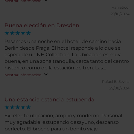
Mostrar información
vaniatico.
29/10/2024
Buena elección en Dresden
Pasamos una noche en el hotel, de camino hacia
Berlín desde Praga. El hotel responde a lo que se
espera de un NH Collection. La ubicación es muy
buena, en una zona tranquila, cerca tanto del centro
histórico como de la estación de tren. Las
habitaciones son amplias y muy confortables. Las
Mostrar información
dos habitaciones que ocupamos tenían bañera,
Rafael B.
Sevilla
aunque habríamos preferido ducha. El bufé de
29/08/2024
desayuno cuenta con gran variedad. Nuestra
Una estancia estancia estupenda
estancia fue muy corta, por lo que no podemos
valorar otros servicios.
Excelente ubicación, amplio y moderno. Personal
muy agradable, estupendo desayuno, descanso
perfecto. El broche para un bonito viaje