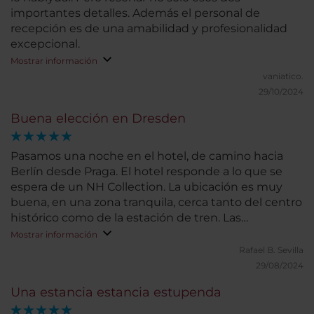
importantes detalles. Además el personal de
recepción es de una amabilidad y profesionalidad
excepcional.
Mostrar información
vaniatico.
29/10/2024
Buena elección en Dresden
Pasamos una noche en el hotel, de camino hacia
Berlín desde Praga. El hotel responde a lo que se
espera de un NH Collection. La ubicación es muy
buena, en una zona tranquila, cerca tanto del centro
histórico como de la estación de tren. Las
habitaciones son amplias y muy confortables. Las
Mostrar información
dos habitaciones que ocupamos tenían bañera,
Rafael B.
Sevilla
aunque habríamos preferido ducha. El bufé de
29/08/2024
desayuno cuenta con gran variedad. Nuestra
Una estancia estancia estupenda
estancia fue muy corta, por lo que no podemos
valorar otros servicios.