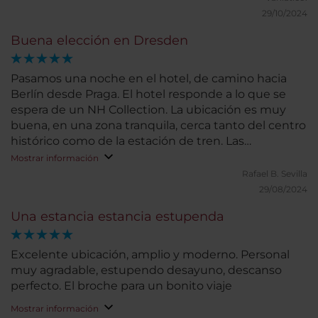
29/10/2024
Buena elección en Dresden
Pasamos una noche en el hotel, de camino hacia
Berlín desde Praga. El hotel responde a lo que se
espera de un NH Collection. La ubicación es muy
buena, en una zona tranquila, cerca tanto del centro
histórico como de la estación de tren. Las
habitaciones son amplias y muy confortables. Las
Mostrar información
dos habitaciones que ocupamos tenían bañera,
Rafael B.
Sevilla
aunque habríamos preferido ducha. El bufé de
29/08/2024
desayuno cuenta con gran variedad. Nuestra
Una estancia estancia estupenda
estancia fue muy corta, por lo que no podemos
valorar otros servicios.
Excelente ubicación, amplio y moderno. Personal
muy agradable, estupendo desayuno, descanso
perfecto. El broche para un bonito viaje
Mostrar información