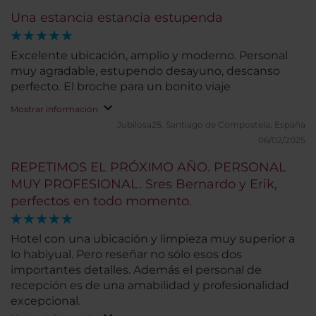
desayuno cuenta con gran variedad. Nuestra
Una estancia estancia estupenda
estancia fue muy corta, por lo que no podemos
valorar otros servicios.
Excelente ubicación, amplio y moderno. Personal
muy agradable, estupendo desayuno, descanso
perfecto. El broche para un bonito viaje
Mostrar información
Jubilosa25.
Santiago de Compostela, España
06/02/2025
REPETIMOS EL PRÓXIMO AÑO. PERSONAL
MUY PROFESIONAL. Sres Bernardo y Erik,
perfectos en todo momento.
Hotel con una ubicación y limpieza muy superior a
lo habiyual. Pero reseñar no sólo esos dos
importantes detalles. Además el personal de
recepción es de una amabilidad y profesionalidad
excepcional.