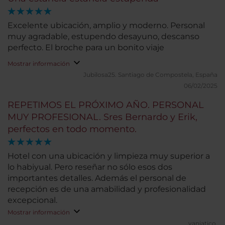
estancia fue muy corta, por lo que no podemos
valorar otros servicios.
Excelente ubicación, amplio y moderno. Personal
muy agradable, estupendo desayuno, descanso
perfecto. El broche para un bonito viaje
Mostrar información
Jubilosa25.
Santiago de Compostela, España
06/02/2025
REPETIMOS EL PRÓXIMO AÑO. PERSONAL
MUY PROFESIONAL. Sres Bernardo y Erik,
perfectos en todo momento.
Hotel con una ubicación y limpieza muy superior a
lo habiyual. Pero reseñar no sólo esos dos
importantes detalles. Además el personal de
recepción es de una amabilidad y profesionalidad
excepcional.
Mostrar información
vaniatico.