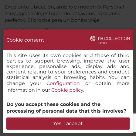
Excelente ubicación, amplio y moderno. Personal
muy agradable, estupendo desayuno, descanso
perfecto. El broche para un bonito viaje
Mostrar información
Jubilosa25.
Santiago de Compostela, España
Cookie consent
06/02/2025
REPETIMOS EL PRÓXIMO AÑO. PERSONAL
This site uses its own cookies and those of third
parties to support browsing, improve the user
MUY PROFESIONAL. Sres Bernardo y Erik,
experience, personalise ads, display ads and
perfectos en todo momento.
content relating to your preferences and conduct
statistical analysis on browsing habits. You can
change your
Configuration
or obtain more
Hotel con una ubicación y limpieza muy superior a
information in our
Cookie policy
.
lo habiyual. Pero reseñar no sólo esos dos
importantes detalles. Además el personal de
NH Collection Dresden Altmarkt
Do you accept these cookies and the
recepción es de una amabilidad y profesionalidad
processing of personal data that this involves?
excepcional.
Mostrar información
Verificar disponibilidad
Yes, I accept
vaniatico.
29/10/2024