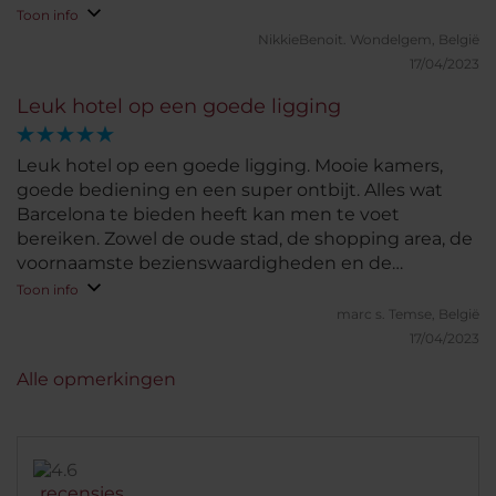
het restaurant viel wat tegen. (Pizza calzone was
Toon info
nog rauw vanbinnen en kaas helemaal niet
NikkieBenoit.
Wondelgem, België
gesmolten, ook de andere pizza's waren niet geheel
17/04/2023
gaar) Het personeel (overigens hier het minst
Leuk hotel op een goede ligging
vriendelijk i.v.g. het gehele hotel) had hier ook
helemaal geen oog voor precies. Nochtans
overduidelijk bij het afruimen dat er nog veel over
Leuk hotel op een goede ligging. Mooie kamers,
was. Voor de rest wel super tevreden vh hotel en
goede bediening en een super ontbijt. Alles wat
zeker een aanrader.
Barcelona te bieden heeft kan men te voet
bereiken. Zowel de oude stad, de shopping area, de
voornaamste bezienswaardigheden en de
stranden.Bij een toekomstig bezoek aan Barcelona
Toon info
gaan wij hier zeker terug.
marc s.
Temse, België
17/04/2023
Alle opmerkingen
recensies