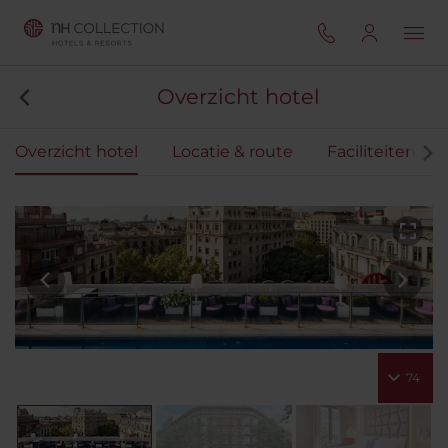
Overzicht hotel
Overzicht hotel
Locatie & route
Faciliteiten
74