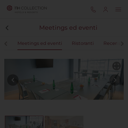
Meetings ed eventi
ere
Meetings ed eventi
Ristoranti
Recension