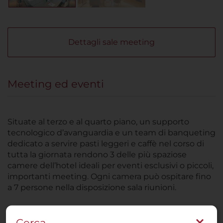
Dettagli sale meeting
Meeting ed eventi
Situate al terzo e al quarto piano, un supporto
tecnologico d’avanguardia e un team di banqueting
dedicato a servire pasti leggeri e caffè nel corso di
tutta la giornata rendono 3 delle più spaziose
camere dell’hotel ideali per eventi esclusivi o piccoli,
importanti meeting. Ogni camera può ospitare fino
a 7 persone nella disposizione sala riunioni.
Cerca