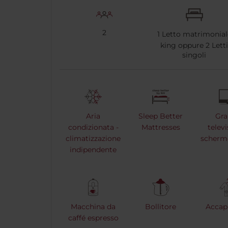
2
1
Letto matrimonial
king oppure
2
Lett
singoli
Aria
Sleep Better
Gr
condizionata -
Mattresses
telev
climatizzazione
scherm
indipendente
Macchina da
Bollitore
Accap
caffé espresso