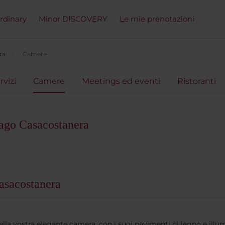
ordinary
Minor DISCOVERY
Le mie prenotazioni
ra
Camere
rvizi
Camere
Meetings ed eventi
Ristoranti
ago Casacostanera
asacostanera
lla vostra elegante camera, con i suoi pavimenti di legno e illum