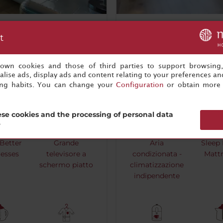
Junior Suite
t
s own cookies and those of third parties to support browsing
2
e
1
lise ads, display ads and content relating to your preferences and
ing habits. You can change your
Configuration
or obtain more 
se cookies and the processing of personal data
?
 Better
Grande
Aria
Sleep 
resses
televisore a
condizionata -
Mattr
schermo piatto
climatizzazione
indipendente