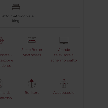
Letto matrimoniale
king
ia
Sleep Better
Grande
onata -
Mattresses
televisore a
zzazione
schermo piatto
ndente
ina da
Bollitore
Accappatoio
spresso