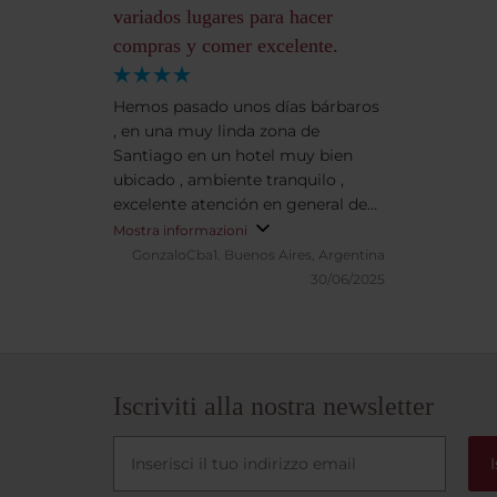
variados lugares para hacer
compras y comer excelente.
Hemos pasado unos días bárbaros
, en una muy linda zona de
Santiago en un hotel muy bien
ubicado , ambiente tranquilo ,
excelente atención en general de
todo el personal . Muy
Mostra informazioni
recomendable en todo sentido !👏
GonzaloCba1.
Buenos Aires, Argentina
👏👏
30/06/2025
Iscriviti alla nostra newsletter
I