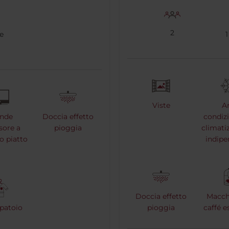
2
e
1
i
Viste
Ar
ande
Doccia effetto
condizi
isore a
pioggia
climati
o piatto
indipe
Doccia effetto
Macch
patoio
pioggia
caffé e