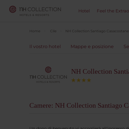
Hotel
Feel the Extra
Home
Cile
NH Collection Santiago Casacostane
Il vostro hotel
Mappe e posizione
Se
NH Collection Santi
Camere: NH Collection Santiago C
Un dono di benvenuto vi accoglierà all'ingresso de