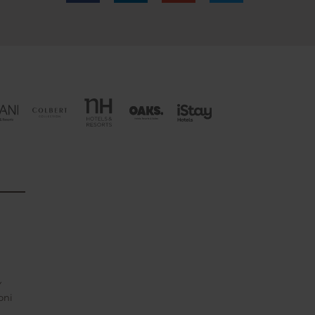
Y
oni