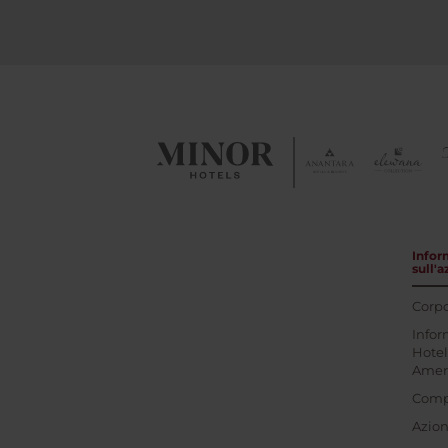
Infor
sull'
Corpo
Infor
Hotel
Amer
Comp
Azioni