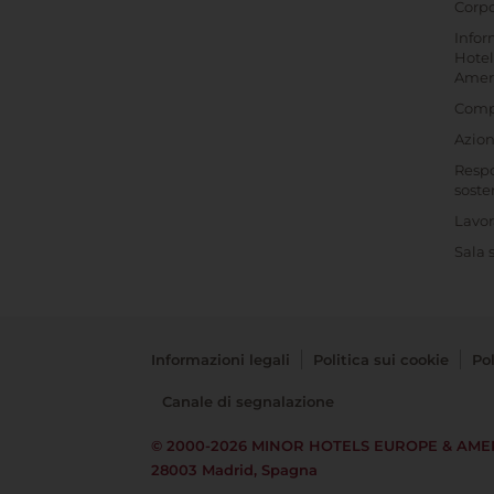
Corpo
Infor
Hotel
Amer
Comp
Azioni
Respo
soste
Lavor
Sala
Informazioni legali
Politica sui cookie
Pol
Canale di segnalazione
© 2000-2026
MINOR HOTELS EUROPE & AME
28003 Madrid, Spagna