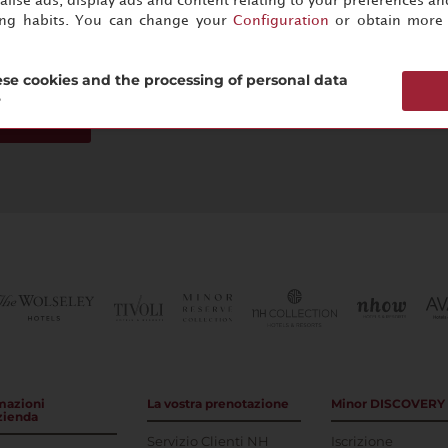
lise ads, display ads and content relating to your preferences and
passi, zona tranquilla e pulit
ing habits. You can change your
Configuration
or obtain more 
se cookies and the processing of personal data
?
scriviti ora
mazioni
La vostra prenotazione
Minor DISCOVERY
azienda
Servizio Clienti NH
Iscrizione