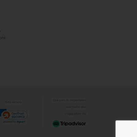
Y
oni
Ora con le recensioni
Sito sicuro
sull'hotel dei
viaggiatori da