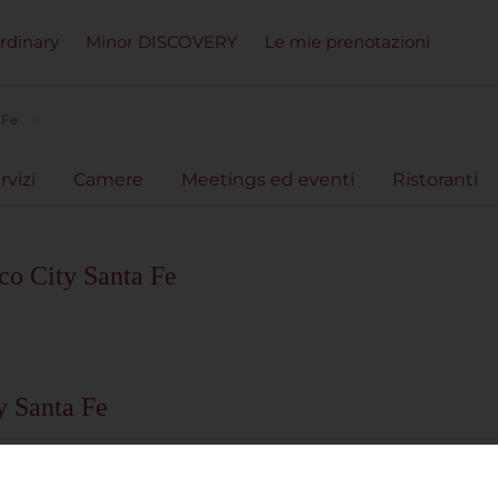
ordinary
Minor DISCOVERY
Le mie prenotazioni
 Fe
rvizi
Camere
Meetings ed eventi
Ristoranti
co City Santa Fe
y Santa Fe