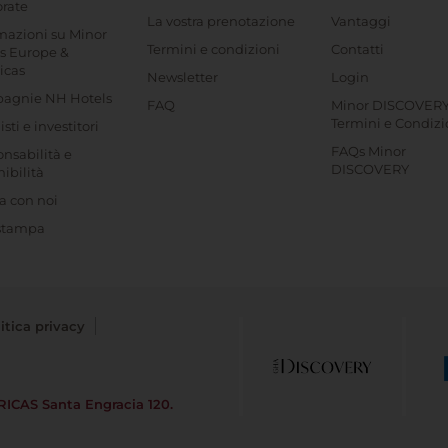
rate
La vostra prenotazione
Vantaggi
mazioni su Minor
Termini e condizioni
Contatti
s Europe &
icas
Newsletter
Login
agnie NH Hotels
FAQ
Minor DISCOVER
Termini e Condizi
sti e investitori
FAQs Minor
nsabilità e
DISCOVERY
nibilità
a con noi
 stampa
itica privacy
RICAS
Santa Engracia 120.