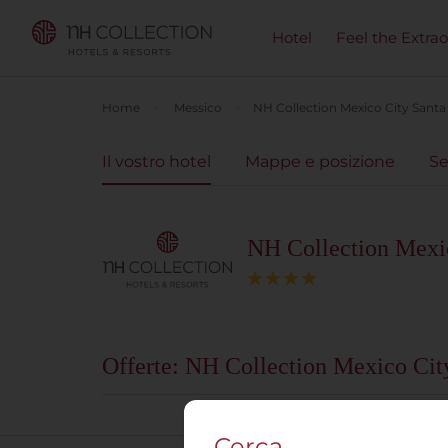
Hotel
Feel the Extra
Home
Messico
NH Collection Mexico City Santa
Il vostro hotel
Mappe e posizione
Se
NH Collection Mexi
Offerte: NH Collection Mexico Cit
Cerca