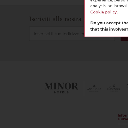
experience, persona
analysis on brows
Cookie policy
.
Iscriviti alla nostra newsletter
Do you accept the
that this involves
I
Infor
sull'