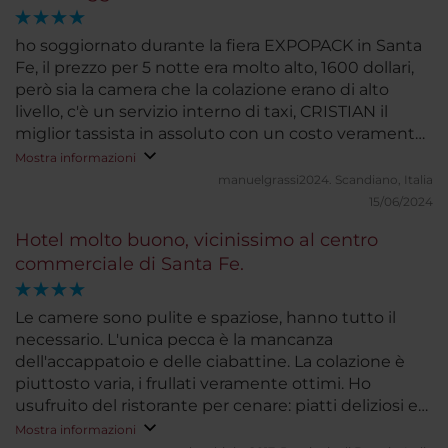
ho soggiornato durante la fiera EXPOPACK in Santa
Fe, il prezzo per 5 notte era molto alto, 1600 dollari,
però sia la camera che la colazione erano di alto
livello, c'è un servizio interno di taxi, CRISTIAN il
miglior tassista in assoluto con un costo veramente
basso, del resto è situato in ottima posizione e mi
Mostra informazioni
sono trovato molto bene.
manuelgrassi2024.
Scandiano, Italia
15/06/2024
Hotel molto buono, vicinissimo al centro
commerciale di Santa Fe.
Le camere sono pulite e spaziose, hanno tutto il
necessario. L'unica pecca è la mancanza
dell'accappatoio e delle ciabattine. La colazione è
piuttosto varia, i frullati veramente ottimi. Ho
usufruito del ristorante per cenare: piatti deliziosi e
buon servizio. Il Wi-Fi è presente in tutto l'hotel ed è
Mostra informazioni