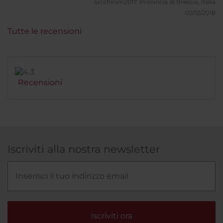
molto stabile e veloce. Il centro commerciale di
lucchinim2017.
Provincia di Brescia, Italia
Santa Fe è a due passi, zona tranquilla e pulita.
02/12/2018
Tutte le recensioni
Recensioni
Iscriviti alla nostra newsletter
Iscriviti ora