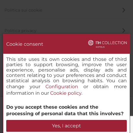
Politica sui cookie
Politica privacy
Cookie consent
Canale di segnalazione
This site uses its own cookies and those of third
parties to support browsing, improve the user
experience, personalise ads, display ads and
content relating to your preferences and conduct
statistical analysis on browsing habits. You can
change your
Configuration
or obtain more
information in our
Cookie policy
.
NH Collection Marbella
Do you accept these cookies and the
© 2000-2026 MINOR HOTELS EUROPE & AMERICAS Santa Engracia
processing of personal data that this involves?
120. 28003 Madrid, Spagna
Verifica la disponibilità
Yes, I accept