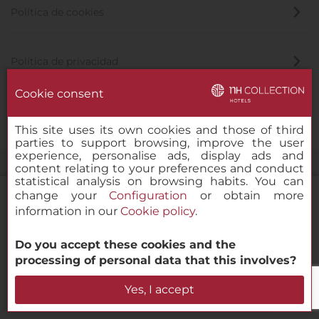
Política de cookies
Política de privacidad
Cookie consent
Canal de denuncias
This site uses its own cookies and those of third
parties to support browsing, improve the user
experience, personalise ads, display ads and
content relating to your preferences and conduct
statistical analysis on browsing habits. You can
change your
Configuration
or obtain more
information in our
Cookie policy
.
NH Collection Sevilla
Do you accept these cookies and the
© 2000-2026 MINOR HOTELS EUROPE & AMERICAS Santa Engracia,
processing of personal data that this involves?
120. 28003 Madrid, España
Verificar disponibilidad
Yes, I accept