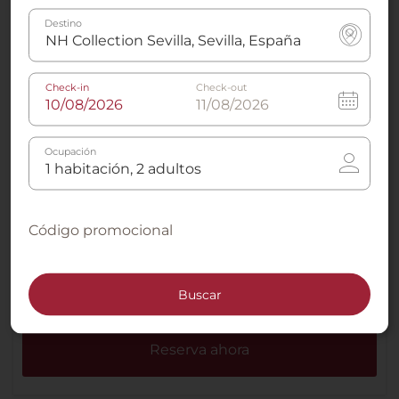
climatizador
Destino
Check-in
Check-out
Televisión de pantalla
Ducha con efecto lluvia
plana
Ocupación
Código promocional
Hervidor de agua
Máquina de café espresso
Buscar
Más información
Reserva ahora