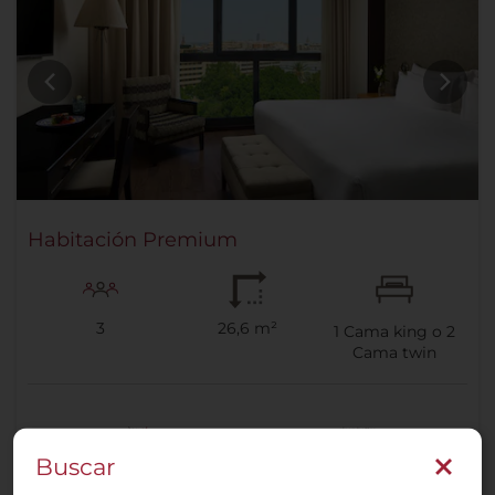
Habitación Premium
3
26,6 m²
1
Cama king o
2
Cama twin
Buscar
Aire acondicionado o
Colchones Sleep Better