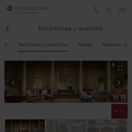
Reuniones y eventos
ones
Reuniones y eventos
Bodas
Restauració
12