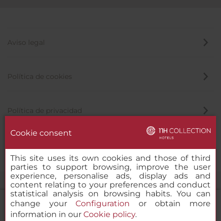
Aviso legal
Política de cookies
Política de privacidad
Cookie consent
Canal de denuncias
This site uses its own cookies and those of third
parties to support browsing, improve the user
experience, personalise ads, display ads and
content relating to your preferences and conduct
statistical analysis on browsing habits. You can
change your
Configuration
or obtain more
information in our
Cookie policy
.