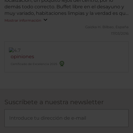
localización, un poquito lejos del centro, por lo
demás todo correcto. Buffet libre en el desayuno y
muy variado, habitaciones limpias y la verdad es que
dormí muy bien, me sentí como en casa.
Mostrar información
Gaizka H.
Bilbao, España
17/03/2016
opiniones
Certificado de Excelencia 2025
Suscríbete a nuestra newsletter