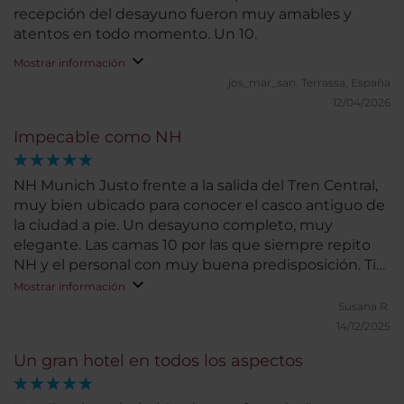
recepción del desayuno fueron muy amables y
atentos en todo momento. Un 10.
Mostrar información
jos_mar_san.
Terrassa, España
12/04/2026
Impecable como NH
NH Munich Justo frente a la salida del Tren Central,
muy bien ubicado para conocer el casco antiguo de
la ciudad a pie. Un desayuno completo, muy
elegante. Las camas 10 por las que siempre repito
NH y el personal con muy buena predisposición. Tip:
Resto solo medio punto si se pudiera porq la suite al
Mostrar información
lado de la escalera de emergencia si es un poco
Susana R.
ruidosa, si queréis calma alejaros de la escalera.
14/12/2025
Un gran hotel en todos los aspectos