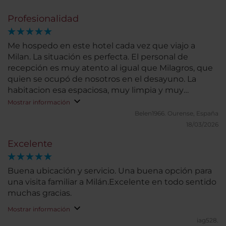
Profesionalidad
Me hospedo en este hotel cada vez que viajo a
Milan. La situación es perfecta. El personal de
recepción es muy atento al igual que Milagros, que
quien se ocupó de nosotros en el desayuno. La
habitacion esa espaciosa, muy limpia y muy
silenciosa para poder descansar deapués de un
Mostrar información
largo día de trabajo.
Belen1966.
Ourense, España
18/03/2026
Excelente
Buena ubicación y servicio. Una buena opción para
una visita familiar a Milán.Excelente en todo sentido
muchas gracias.
Mostrar información
iag528.