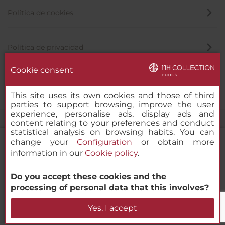
Política de cookies
Política de privacidad
Cookie consent
Canal de denuncias
This site uses its own cookies and those of third
parties to support browsing, improve the user
experience, personalise ads, display ads and
content relating to your preferences and conduct
statistical analysis on browsing habits. You can
change your
Configuration
or obtain more
information in our
Cookie policy
.
NH Collection Milano Touring
Do you accept these cookies and the
© 2000-2026 MINOR HOTELS EUROPE & AMERICAS Santa Engracia,
processing of personal data that this involves?
120. 28003 Madrid, España
Verificar disponibilidad
Yes, I accept