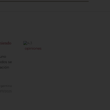
omiendo
opiniones
yuno
odos se
tación
rgentina
7/11/2025