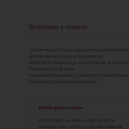
Buscar
Destino
Reuniones y eventos
Check-in
Check-
Contamos con 3 salas para eventos todas ellas il
grande puede acoger a 180 personas.
Ocupación
Además de reuniones y convenciones, el hotel or
llamativa sala de baile.
Para eventos privados, contacta con nosotros par
Código promocional
fotógrafos, traductores o azafatas.
Menús para eventos
El NH Collection Mexico City Santa Fe
trabajará junto con tu grupo para elaborar