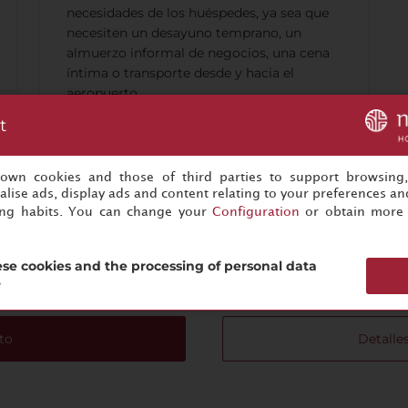
necesidades de los huéspedes, ya sea que
necesiten un desayuno temprano, un
almuerzo informal de negocios, una cena
íntima o transporte desde y hacia el
aeropuerto.
t
s own cookies and those of third parties to support browsing
lise ads, display ads and content relating to your preferences and
ing habits. You can change your
Configuration
or obtain more 
Tu evento está a un click de ser reservado
se cookies and the processing of personal data
¡Empezar a organizar ahora!
?
to
Detalles