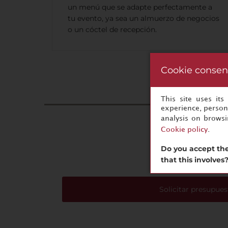
un menú que se adapte perfectamente a
tu evento, ya sea un almuerzo de negocios
o un cóctel de recepción.
Cookie consen
This site uses it
experience, persona
analysis on brows
Cookie policy
.
Do you accept the
that this involves
Solicitar presupues