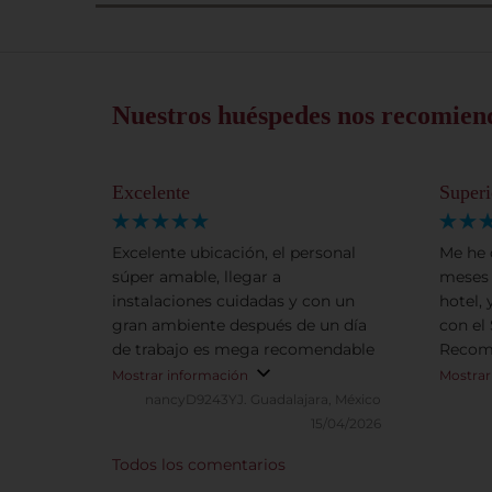
Nuestros huéspedes nos recomien
Excelente
Superi
Excelente ubicación, el personal
Me he 
súper amable, llegar a
meses 
instalaciones cuidadas y con un
hotel,
gran ambiente después de un día
con el
de trabajo es mega recomendable
Recom
Mostrar información
Mostrar
nancyD9243YJ.
Guadalajara, México
15/04/2026
Todos los comentarios