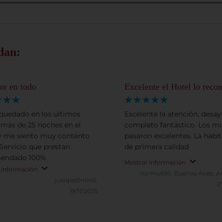
dan:
or en todo
Excelente el Hotel lo rec
quedado en los últimos
Excelente la atención, desa
más de 25 noches en el
completo fantástico. Los m
 y me siento muy contento
pasaron excelentes. La habi
 Servicio que prestan.
de primera calidad
endado 100%
Mostrar información
 información
normy695.
Buenos Aires, A
juanpal0min0.
0
19/11/2025