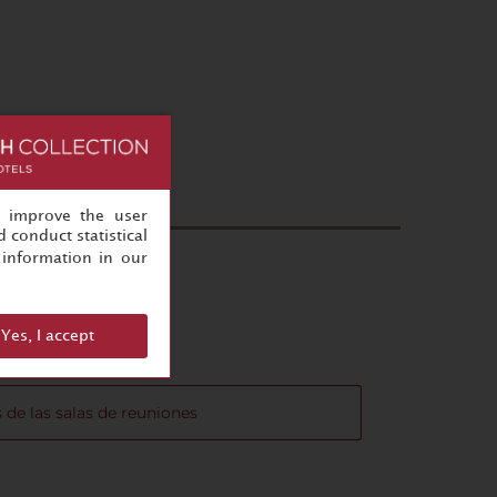
, improve the user
 conduct statistical
information in our
Yes, I accept
 de las salas de reuniones