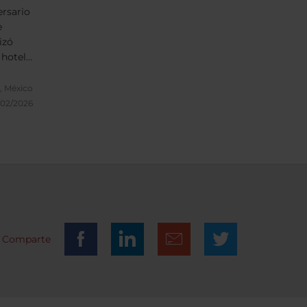
rsario
e
izó
 hotel
e
, México
/02/2026
uy
Comparte