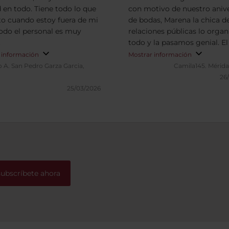
d en todo. Tiene todo lo que
con motivo de nuestro anive
to cuando estoy fuera de mi
de bodas, Marena la chica d
Todo el personal es muy
relaciones públicas lo organ
.
todo y la pasamos genial. El
esta muy bien ubicado, tien
 información
Mostrar información
excelente limpieza, cómodas
o A.
San Pedro Garza Garcia,
Camila145.
Mérida
habitaciones, la alberca limpia y
26
disponible y el desayuno m
25/03/2026
bueno. Lo recomiendo para
estancias en Merida.
subscríbete ahora