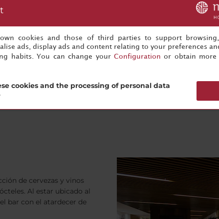
res y restaurantes en el
t
s own cookies and those of third parties to support browsing
lise ads, display ads and content relating to your preferences and
ing habits. You can change your
Configuration
or obtain more 
se cookies and the processing of personal data
?
cción de cervezas y vinos
ócteles. Al estar ubicado al
del bar con el atardecer de