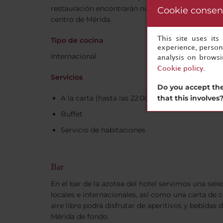
restauración encontrarán numerosas cafeterías, ba
Cookie consen
centro de Mérida.
This site uses it
Tipo de cocina
experience, persona
Internacional
analysis on brows
Cookie policy
.
Servicios
Do you accept the
that this involves
A la carta (hasta las 22:00 h)
Buffet
Servicio de habitaciones
Bar
En el bar de la azotea del hotel servimos una sele
locales e internacionales, así como una carta de c
aire libre podrá disfrutar de aperitivos y bebidas 
Mérida de fondo.